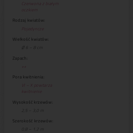
Czerwona z białym
oczkiem
Rodzaj kwiatów:
Pojedyncze
Wielkość kwiatów:
Ø 6 – 8 cm
Zapach:
++
Pora kwitnienia:
VI – X powtarza
kwitnienie
Wysokość krzewów:
2,5 – 3,0 m
Szerokość krzewów:
0,8 – 1,2 m