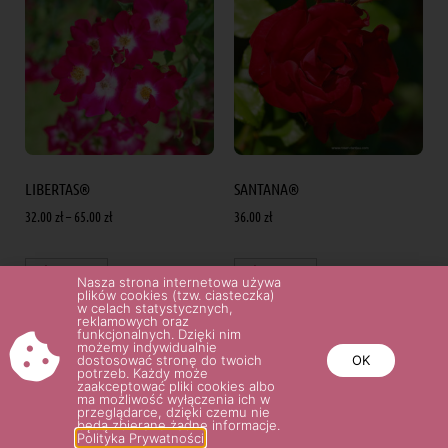
LIBERTAS®
SANTANA®
32.00
zł
–
65.00
zł
36.00
zł
Wybierz opcje
Wybierz opcje
Nasza strona internetowa używa
plików cookies (tzw. ciasteczka)
w celach statystycznych,
reklamowych oraz
funkcjonalnych. Dzięki nim
możemy indywidualnie
dostosować stronę do twoich
OK
potrzeb. Każdy może
zaakceptować pliki cookies albo
ma możliwość wyłączenia ich w
przeglądarce, dzięki czemu nie
będą zbierane żadne informacje.
Polityka Prywatności