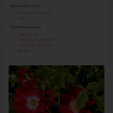
Mrozoodporność:
Grupa II od -36,8 do
-32°C
Dodatkowe cechy:
odporna na
niekorzystne warunki
pogodowe
,
Róże na
pergolę