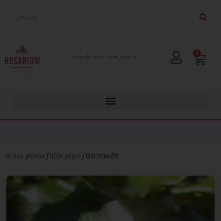
0
lp.moc.muirasor@pelks
Strona główna
/
Róże pnące
/ Dortmund®