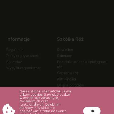
Informacje
Szkółka Róż
Regulamin
O szkółce
Polityka prywatności
Odmiany
Sprzedaż
Poradnik sadzenia i pielęgnacji
róż
Wysyłki zagraniczne
Sadzenie róż
Aktualności
Galeria ogrodów
Nasza strona internetowa używa
plików cookies (tzw. ciasteczka)
w celach statystycznych,
reklamowych oraz
funkcjonalnych. Dzięki nim
możemy indywidualnie
dostosować stronę do twoich
OK
© 2020. fotografie: Tomasz Ciesielski - bankfoto.net, Teresa