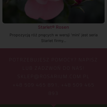
Starlet® Rosen
Propozycją róż pnących w wersji 'mini' jest seria
Starlet firmy...
POTRZEBUJESZ POMOCY? NAPISZ
LUB ZADZWOŃ DO NAS!
SKLEP@ROSARIUM.COM.PL
+48 509 465 891,
+48 509 465
893