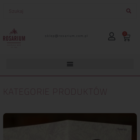
0
lp.moc.muirasor@pelks
KATEGORIE PRODUKTÓW