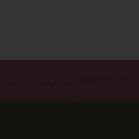
POMOCY? NAPISZ LUB ZADZWOŃ DO NAS!
KLEP@ROSARIUM.COM.PL
09 465 891,
+48 509 465 893