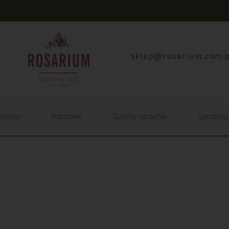
lp.moc.muirasor@pelk
alności
Poradniki
Galeria ogrodów
Sprzedaż