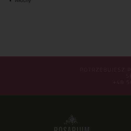
Włochy
POTRZEBUJESZ 
S
+48 5