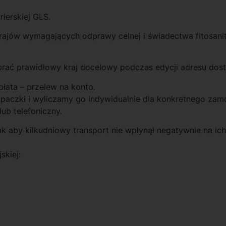
ierskiej GLS.
rajów wymagających odprawy celnej i świadectwa fitosanit
rać prawidłowy kraj docelowy podczas edycji adresu dos
łata – przelew na konto.
u paczki i wyliczamy go indywidualnie dla konkretnego za
ub telefoniczny.
aby kilkudniowy transport nie wpłynął negatywnie na ich 
skiej: