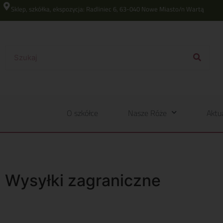
Sklep, szkółka, ekspozycja: Radliniec 6, 63-040 Nowe Miasto/n Wartą
O szkółce
Nasze Róże
Aktu
Wysyłki zagraniczne