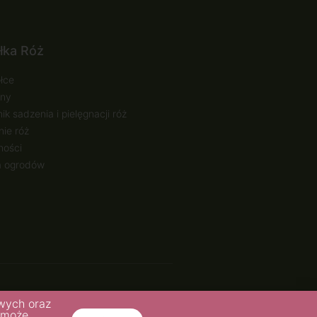
łka Róż
łce
ny
ik sadzenia i pielęgnacji róż
ie róż
ności
a ogrodów
realizacja: webCase.pl
owych oraz
y może