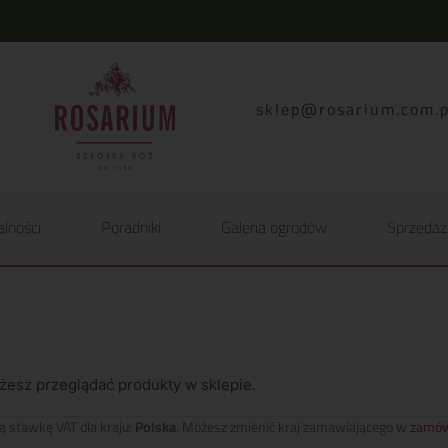
lp.moc.muirasor@pelk
alności
Poradniki
Galeria ogrodów
Sprzedaż
żesz przeglądać produkty w sklepie.
ą stawkę VAT dla kraju:
Polska
. Możesz zmienić kraj zamawiającego w
zamów