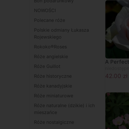
Bon podarunkowy
NOWOŚCI
Polecane róże
Polskie odmiany Łukasza
Rojewskiego
Rokoko®Roses
Róże angielskie
A Perfec
Róże Guillot
niedostęp
42.00
zł
Róże historyczne
Róże kanadyjskie
Róże miniaturowe
Róże naturalne (dzikie) i ich
mieszańce
Róże nostalgiczne