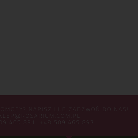
POMOCY? NAPISZ LUB ZADZWOŃ DO NAS!
KLEP@ROSARIUM.COM.PL
09 465 891,
+48 509 465 893