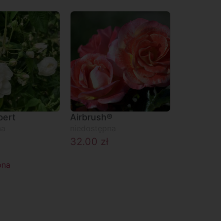
bert
Airbrush®
na
niedostępna
32.00
zł
pna