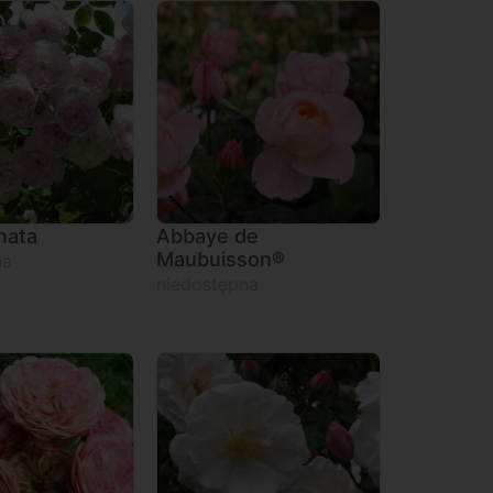
nata
Abbaye de
Maubuisson®
na
niedostępna