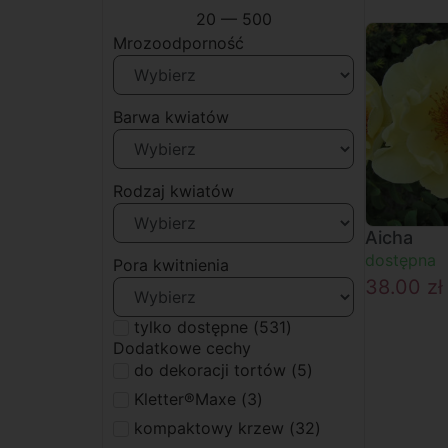
20
—
500
Mrozoodporność
Barwa kwiatów
Rodzaj kwiatów
Aicha
dostępna
Pora kwitnienia
38.00
zł
tylko dostępne
(
531
)
Dodatkowe cechy
do dekoracji tortów
(
5
)
Kletter®Maxe
(
3
)
kompaktowy krzew
(
32
)