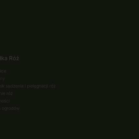
łka Róż
łce
ny
ik sadzenia i pielęgnacji róż
ie róż
ności
a ogrodów