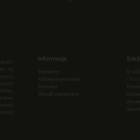
Informacje
Szkó
alności
ian róż
Regulamin
O szkó
cznych,
Polityka prywatności
Odmia
urowych
Sprzedaż
Poradn
duktów,
Wysyłki zagraniczne
Sadzen
zenie,
Aktual
podczas
Galeri
ększość