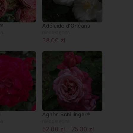
s®
Adélaïde d’Orléans
na
niedostępna
38.00
zł
®
Agnès Schillinger®
na
niedostępna
52.00
zł
–
75.00
zł