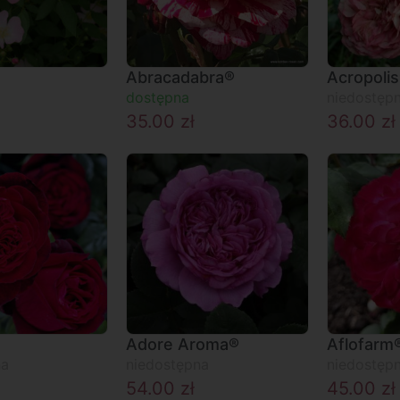
Abracadabra®
Acropoli
dostępna
niedostęp
35.00
zł
36.00
zł
Adore Aroma®
Aflofarm
na
niedostępna
niedostęp
54.00
zł
45.00
zł