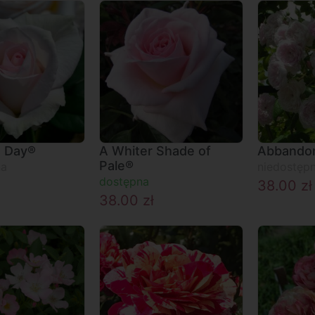
t Day®
A Whiter Shade of
Abbando
Pale®
na
niedostęp
dostępna
38.00
zł
38.00
zł