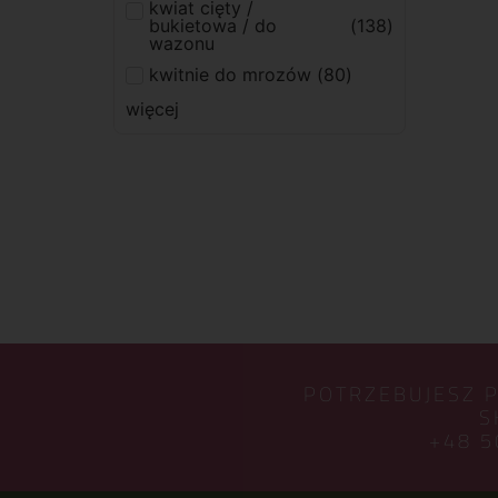
kwiat cięty /
bukietowa / do
(
138
)
wazonu
kwitnie do mrozów
(
80
)
więcej
POTRZEBUJESZ 
S
+48 5