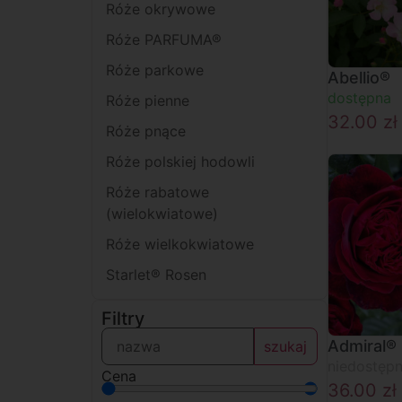
Róże okrywowe
Róże PARFUMA®
Róże parkowe
Abellio®
dostępna
Róże pienne
32.00
zł
Róże pnące
Róże polskiej hodowli
Róże rabatowe
(wielokwiatowe)
Róże wielkokwiatowe
Starlet® Rosen
Filtry
Admiral®
szukaj
niedostęp
Cena
36.00
zł