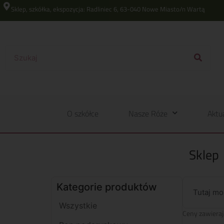
Sklep, szkółka, ekspozycja: Radliniec 6, 63-040 Nowe Miasto/n Wartą
O szkółce
Nasze Róże
Aktu
Sklep
Kategorie produktów
Tutaj mo
Wszystkie
Ceny zawieraj