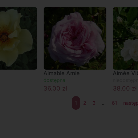
Aimable Amie
Aimée Vi
dostępna
niedostęp
36.00
zł
38.00
zł
1
2
3
…
61
nastę