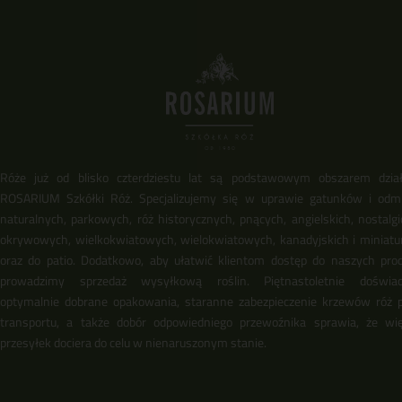
Róże już od blisko czterdziestu lat są podstawowym obszarem dział
ROSARIUM Szkółki Róż. Specjalizujemy się w uprawie gatunków i odm
naturalnych, parkowych, róż historycznych, pnących, angielskich, nostalgi
okrywowych, wielkokwiatowych, wielokwiatowych, kanadyjskich i miniat
oraz do patio. Dodatkowo, aby ułatwić klientom dostęp do naszych pro
prowadzimy sprzedaż wysyłkową roślin. Piętnastoletnie doświadc
optymalnie dobrane opakowania, staranne zabezpieczenie krzewów róż 
transportu, a także dobór odpowiedniego przewoźnika sprawia, że wi
przesyłek dociera do celu w nienaruszonym stanie.