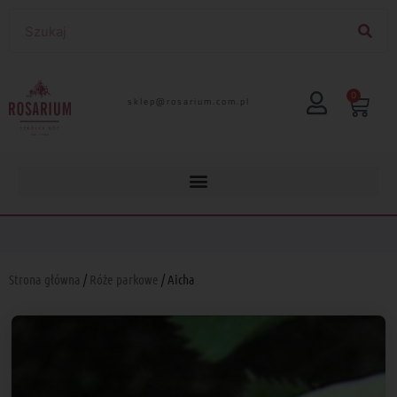
0
lp.moc.muirasor@pelks
Strona główna
/
Róże parkowe
/ Aicha