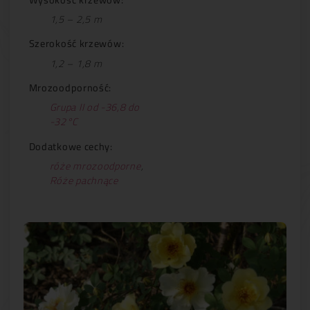
1,5 – 2,5 m
Szerokość krzewów:
1,2 – 1,8 m
Mrozoodporność:
Grupa II od -36,8 do
-32°C
Dodatkowe cechy:
róże mrozoodporne
,
Róże pachnące