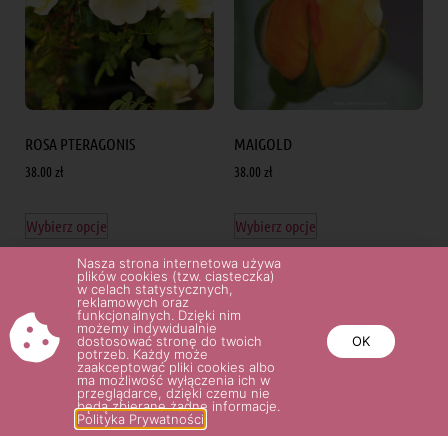
ROSA PTERAGONIS
MAIGOLD
38.00
zł
38.00
zł
Wybierz opcje
Wybierz opcje
Nasza strona internetowa używa
plików cookies (tzw. ciasteczka)
w celach statystycznych,
reklamowych oraz
funkcjonalnych. Dzięki nim
możemy indywidualnie
dostosować stronę do twoich
OK
potrzeb. Każdy może
zaakceptować pliki cookies albo
ma możliwość wyłączenia ich w
przeglądarce, dzięki czemu nie
będą zbierane żadne informacje.
Polityka Prywatności