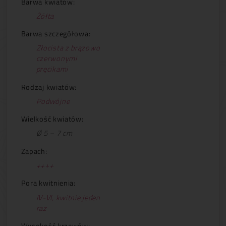
Barwa kwiatów:
Żółta
Barwa szczegółowa:
Złocista z brązowo
czerwonymi
pręcikami
Rodzaj kwiatów:
Podwójne
Wielkość kwiatów:
Ø 5 – 7 cm
Zapach:
++++
Pora kwitnienia:
IV-VI, kwitnie jeden
raz
Wysokość krzewów: