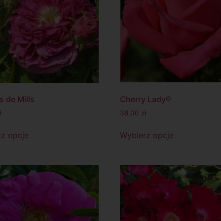
s de Mills
Cherry Lady®
ł
38.00
zł
z opcje
Wybierz opcje