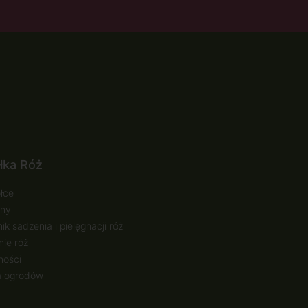
łka Róż
łce
ny
ik sadzenia i pielęgnacji róż
ie róż
ności
a ogrodów