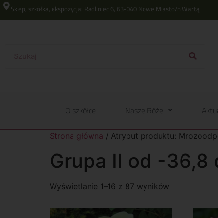
Sklep, szkółka, ekspozycja: Radliniec 6, 63-040 Nowe Miasto/n Wartą
O szkółce
Nasze Róże
Aktu
Strona główna
/ Atrybut produktu: Mrozoodpo
Grupa II od -36,8
Wyświetlanie 1–16 z 87 wyników