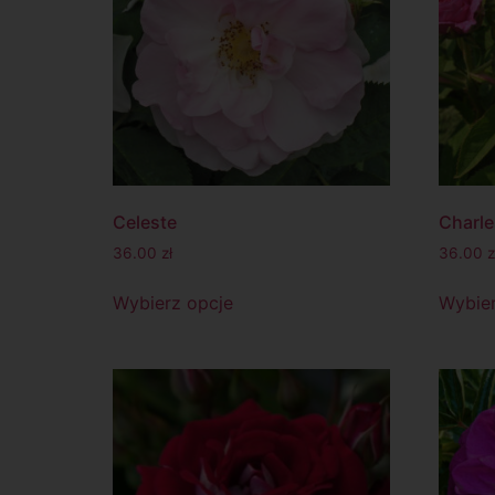
Celeste
Charle
36.00
zł
36.00
z
Wybierz opcje
Wybier