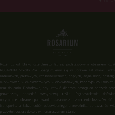
+48 5
Róże już od blisko czterdziestu lat są podstawowym obszarem dział
ROSARIUM Szkółki Róż. Specjalizujemy się w uprawie gatunków i odm
naturalnych, parkowych, róż historycznych, pnących, angielskich, nostalgi
okrywowych, wielkokwiatowych, wielokwiatowych, kanadyjskich i miniat
oraz do patio. Dodatkowo, aby ułatwić klientom dostęp do naszych pro
prowadzimy sprzedaż wysyłkową roślin. Piętnastoletnie doświadc
optymalnie dobrane opakowania, staranne zabezpieczenie krzewów róż 
transportu, a także dobór odpowiedniego przewoźnika sprawia, że wi
przesyłek dociera do celu w nienaruszonym stanie.