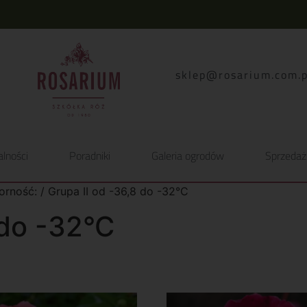
lp.moc.muirasor@pelk
alności
Poradniki
Galeria ogrodów
Sprzedaż
rność: / Grupa II od -36,8 do -32°C
 do -32°C