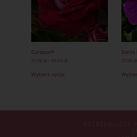
Corazon®
Dart’s
27.00
zł
–
35.00
zł
27.00
zł
Wybierz opcje
Wybier
POTRZEBUJESZ 
S