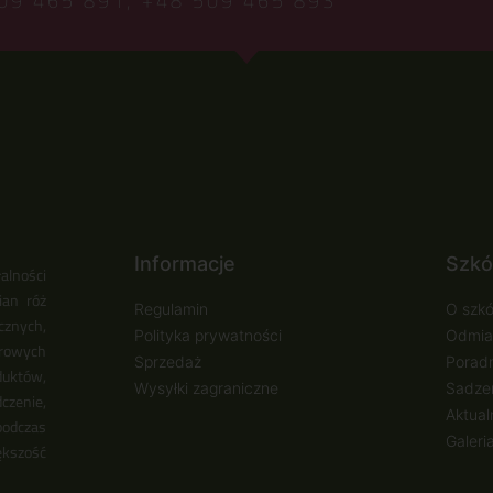
09 465 891,
+48 509 465 893
Informacje
Szkó
alności
ian róż
Regulamin
O szkó
cznych,
Polityka prywatności
Odmia
urowych
Sprzedaż
Poradn
duktów,
Wysyłki zagraniczne
Sadzen
zenie,
Aktual
podczas
Galeri
ększość