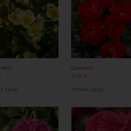
 Bird
Caracho®
ł
32.00
zł
z opcje
Wybierz opcje