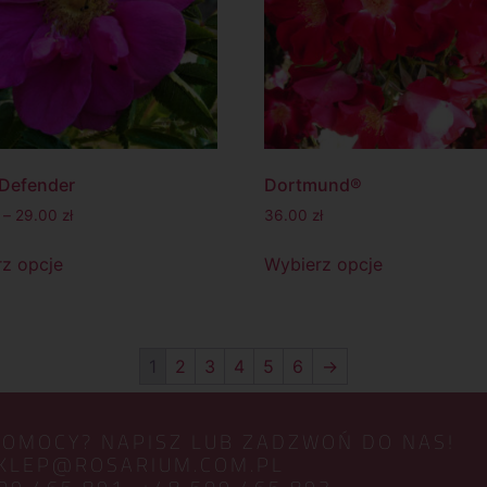
 Defender
Dortmund®
–
29.00
zł
36.00
zł
z opcje
Wybierz opcje
1
2
3
4
5
6
→
POMOCY? NAPISZ LUB ZADZWOŃ DO NAS!
KLEP@ROSARIUM.COM.PL