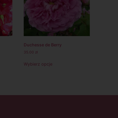
Duchesse de Berry
35.00
zł
Wybierz opcje