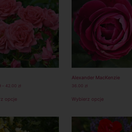
Alexander MacKenzie
ł
–
42.00
zł
36.00
zł
z opcje
Wybierz opcje