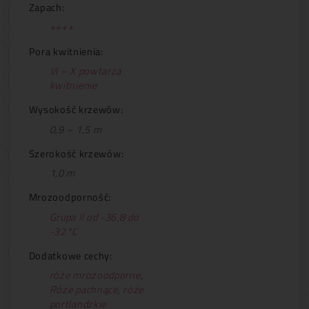
Zapach:
++++
Pora kwitnienia:
VI – X powtarza
kwitnienie
Wysokość krzewów:
0,9 – 1,5 m
Szerokość krzewów:
1,0 m
Mrozoodporność:
Grupa II od -36,8 do
-32°C
Dodatkowe cechy:
róże mrozoodporne
,
Róże pachnące
,
róże
portlandzkie