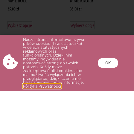
MME BOLL
MME KNORR
35.00
zł
35.00
zł
Wybierz opcje
Wybierz opcje
Nasza strona internetowa używa
plików cookies (tzw. ciasteczka)
w celach statystycznych,
reklamowych oraz
funkcjonalnych. Dzięki nim
możemy indywidualnie
dostosować stronę do twoich
OK
potrzeb. Każdy może
zaakceptować pliki cookies albo
ma możliwość wyłączenia ich w
przeglądarce, dzięki czemu nie
będą zbierane żadne informacje.
Polityka Prywatności
LOUISE ODIER
38.00
zł
Wybierz opcje