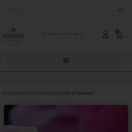
0
lp.moc.muirasor@pelks
Strona główna
/
Róże historyczne
/ Comte de Chambord