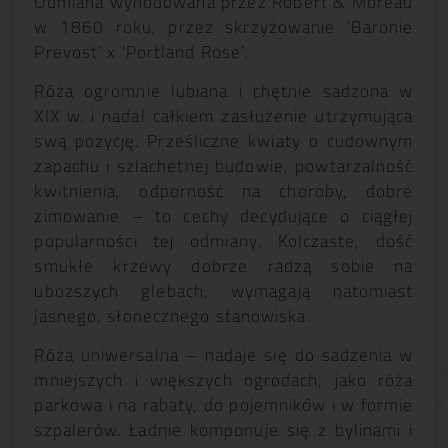
Odmiana wyhodowana przez Robert & Moreau
w 1860 roku, przez skrzyżowanie 'Baronie
Prevost’ x 'Portland Rose’.
Róża ogromnie lubiana i chętnie sadzona w
XIX w. i nadal całkiem zasłużenie utrzymująca
swą pozycję. Prześliczne kwiaty o cudownym
zapachu i szlachetnej budowie, powtarzalność
kwitnienia, odporność na choroby, dobre
zimowanie – to cechy decydujące o ciągłej
popularności tej odmiany. Kolczaste, dość
smukłe krzewy dobrze radzą sobie na
uboższych glebach, wymagają natomiast
jasnego, słonecznego stanowiska.
Róża uniwersalna – nadaje się do sadzenia w
mniejszych i większych ogrodach, jako róża
parkowa i na rabaty, do pojemników i w formie
szpalerów. Ładnie komponuje się z bylinami i