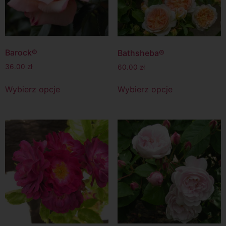
Barock®
Bathsheba®
36.00
zł
60.00
zł
Wybierz opcje
Wybierz opcje