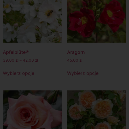
Apfelblüte®
Aragorn
39.00
zł
–
42.00
zł
45.00
zł
Wybierz opcje
Wybierz opcje