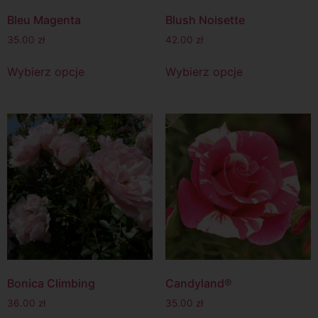
Bleu Magenta
Blush Noisette
35.00
zł
42.00
zł
Wybierz opcje
Wybierz opcje
Bonica Climbing
Candyland®
36.00
zł
35.00
zł