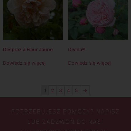
Desprez à Fleur Jaune
Divina®
Dowiedz się więcej
Dowiedz się więcej
1
2
3
4
5
→
POTRZEBUJESZ POMOCY? NAPISZ
LUB ZADZWOŃ DO NAS!