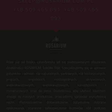
SKLEP@ROSARIUM.COM.PL
+48 509 465 891,
+48 509 465
893
Róże już od blisko czterdziestu lat są podstawowym obszarem
działalności ROSARIUM Szkółki Róż. Specjalizujemy się w uprawie
gatunków i odmian róż naturalnych, parkowych, róż historycznych,
pnących, angielskich, nostalgicznych, okrywowych,
wielkokwiatowych, wielokwiatowych, kanadyjskich i
miniaturowych oraz do patio. Dodatkowo, aby ułatwić klientom
dostęp do naszych produktów, prowadzimy sprzedaż wysyłkową
roślin. Piętnastoletnie doświadczenie, optymalnie dobrane
opakowania, staranne zabezpieczenie krzewów róż podczas