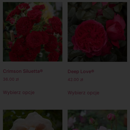
Crimson Siluetta®
Deep Love®
36.00
zł
42.00
zł
Wybierz opcje
Wybierz opcje