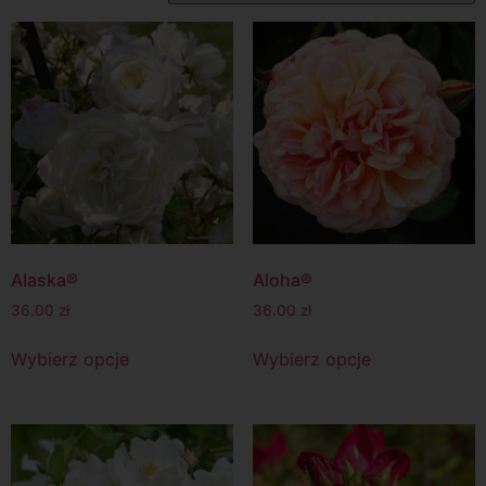
Alaska®
Aloha®
36.00
zł
36.00
zł
Wybierz opcje
Wybierz opcje