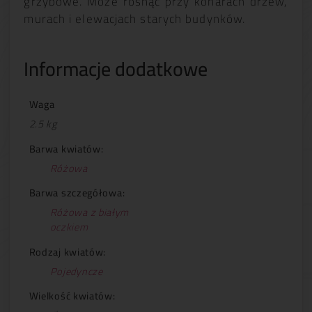
grzybowe. Może rosnąć przy konarach drzew,
murach i elewacjach starych budynków.
Informacje dodatkowe
Waga
2.5 kg
Barwa kwiatów:
Różowa
Barwa szczegółowa:
Różowa z białym
oczkiem
Rodzaj kwiatów:
Pojedyncze
Wielkość kwiatów: