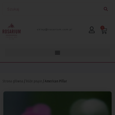
0
lp.moc.muirasor@pelks
Strona główna
/
Róże pnące
/ American Pillar