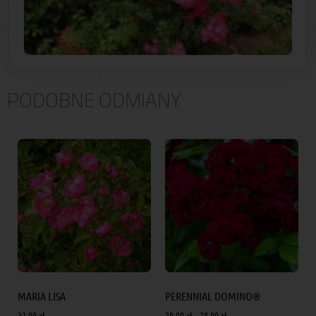
PODOBNE ODMIANY
MARIA LISA
PERENNIAL DOMINO®
32.00
zł
29.00
zł
–
38.00
zł