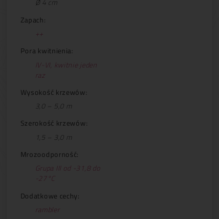
Ø 4 cm
Zapach:
++
Pora kwitnienia:
IV-VI, kwitnie jeden
raz
Wysokość krzewów:
3,0 – 5,0 m
Szerokość krzewów:
1,5 – 3,0 m
Mrozoodporność:
Grupa III od -31,8 do
-27°C
Dodatkowe cechy:
rambler