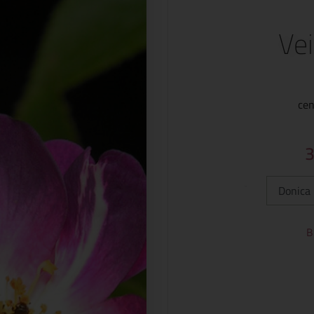
Ve
cen
Typ:
B