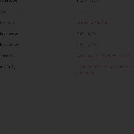
kwiatów:
Ø 2 – 4 cm
ch:
+++
tnienia:
VI kwitnie jeden raz
krzewów:
3,0 – 6,0 m
 krzewów:
1,5 – 2,0 m
orność:
Grupa III od -31,8 do -27°C
e cechy:
rambler
,
róże bezkolcowe / z
półcienia