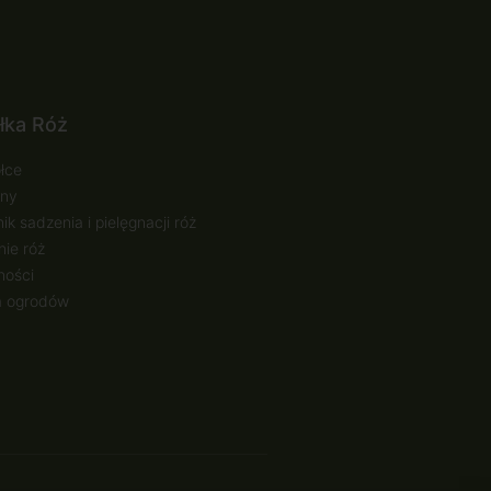
łka Róż
łce
ny
ik sadzenia i pielęgnacji róż
ie róż
ności
a ogrodów