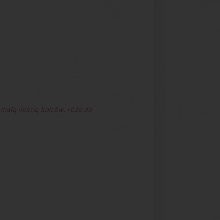
 małą ilością kolców
,
róże do