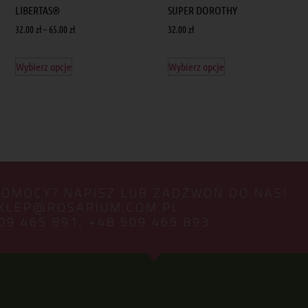
LIBERTAS®
SUPER DOROTHY
32.00
zł
–
65.00
zł
32.00
zł
Wybierz opcje
Wybierz opcje
POMOCY? NAPISZ LUB ZADZWOŃ DO NAS!
KLEP@ROSARIUM.COM.PL
09 465 891,
+48 509 465 893