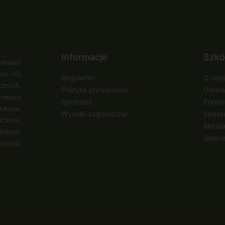
Informacje
Szkó
alności
ian róż
Regulamin
O szkó
cznych,
Polityka prywatności
Odmia
urowych
Sprzedaż
Poradn
duktów,
Wysyłki zagraniczne
Sadzen
zenie,
Aktual
podczas
Galeri
ększość