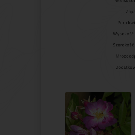
Wielkość 
Zapa
Pora kwi
Wysokość 
Szerokość
Mrozoodp
Dodatkow