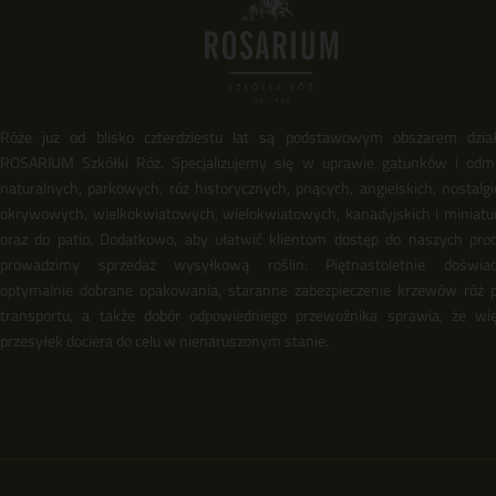
Róże już od blisko czterdziestu lat są podstawowym obszarem dział
ROSARIUM Szkółki Róż. Specjalizujemy się w uprawie gatunków i odm
naturalnych, parkowych, róż historycznych, pnących, angielskich, nostalgi
okrywowych, wielkokwiatowych, wielokwiatowych, kanadyjskich i miniat
oraz do patio. Dodatkowo, aby ułatwić klientom dostęp do naszych pro
prowadzimy sprzedaż wysyłkową roślin. Piętnastoletnie doświadc
optymalnie dobrane opakowania, staranne zabezpieczenie krzewów róż 
transportu, a także dobór odpowiedniego przewoźnika sprawia, że wi
przesyłek dociera do celu w nienaruszonym stanie.