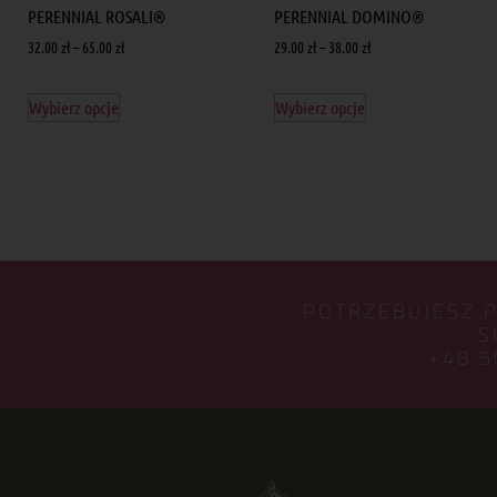
PERENNIAL ROSALI®
PERENNIAL DOMINO®
32.00
zł
–
65.00
zł
29.00
zł
–
38.00
zł
Wybierz opcje
Wybierz opcje
POTRZEBUJESZ 
S
+48 5