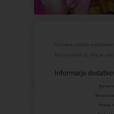
Odmiana została wyhodowan
Można sadzić tę różę w półci
Informacje dodatk
Barwa k
Barwa szc
Rodzaj k