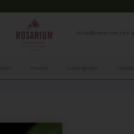
lp.moc.muirasor@pelk
alności
Poradniki
Galeria ogrodów
Sprzedaż