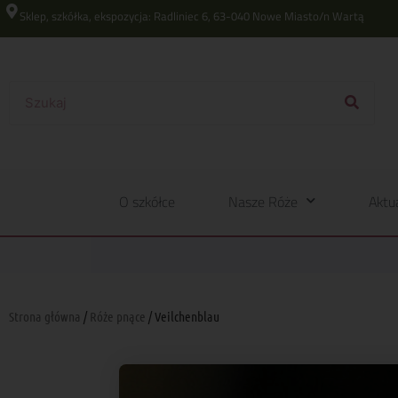
Sklep, szkółka, ekspozycja: Radliniec 6, 63-040 Nowe Miasto/n Wartą
O szkółce
Nasze Róże
Aktu
Strona główna
/
Róże pnące
/ Veilchenblau