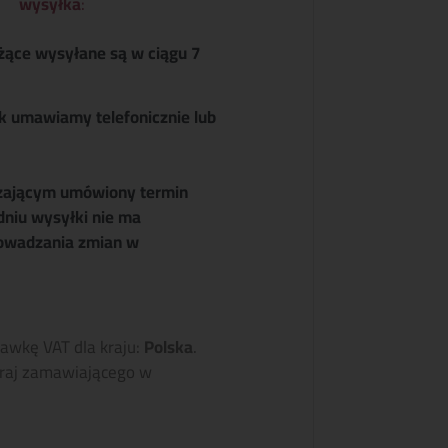
wysyłka
:
żące wysyłane są w ciągu 7
k umawiamy telefonicznie lub
zającym umówiony termin
dniu wysyłki nie ma
owadzania zmian w
tawkę VAT dla kraju:
Polska
.
raj zamawiającego w