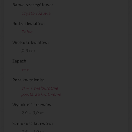
Barwa szczegółowa:
Czysto różowa
Rodzaj kwiatów:
Pełne
Wielkość kwiatów:
Ø 3 cm
Zapach:
+++
Pora kwitnienia:
VI – X wielokrotnie
powtarza kwitnienie
Wysokość krzewów:
2,0 – 3,0 m
Szerokość krzewów:
0,8 – 1,0 m