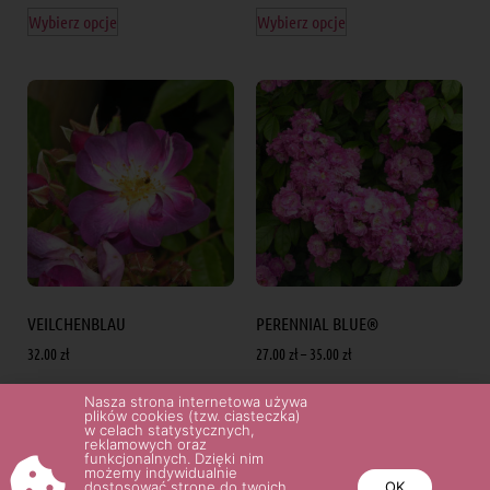
Wybierz opcje
Wybierz opcje
VEILCHENBLAU
PERENNIAL BLUE®
32.00
zł
27.00
zł
–
35.00
zł
Nasza strona internetowa używa
Wybierz opcje
Wybierz opcje
plików cookies (tzw. ciasteczka)
w celach statystycznych,
reklamowych oraz
funkcjonalnych. Dzięki nim
możemy indywidualnie
dostosować stronę do twoich
OK