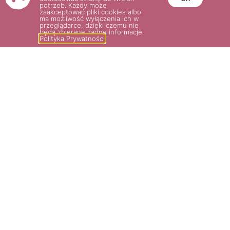
potrzeb. Każdy może
zaakceptować pliki cookies albo
ma możliwość wyłączenia ich w
przeglądarce, dzięki czemu nie
będą zbierane żadne informacje.
Polityka Prywatności
WATERLOO®
36.00
zł
Wybierz opcje
POTRZEBUJESZ POMOCY? NAPISZ
LUB ZADZWOŃ DO NAS!