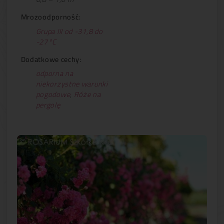
Mrozoodporność:
Grupa III od -31,8 do
-27°C
Dodatkowe cechy:
odporna na
niekorzystne warunki
pogodowe
,
Róże na
pergolę