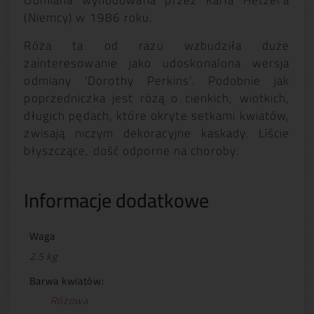
Odmiana wyhodowana przez Karla Hetzel’a
(Niemcy) w 1986 roku.
Róża ta od razu wzbudziła duże
zainteresowanie jako udoskonalona wersja
odmiany 'Dorothy Perkins’. Podobnie jak
poprzedniczka jest różą o cienkich, wiotkich,
długich pędach, które okryte setkami kwiatów,
zwisają niczym dekoracyjne kaskady. Liście
błyszczące, dość odporne na choroby.
Informacje dodatkowe
Waga
2.5 kg
Barwa kwiatów:
Różowa