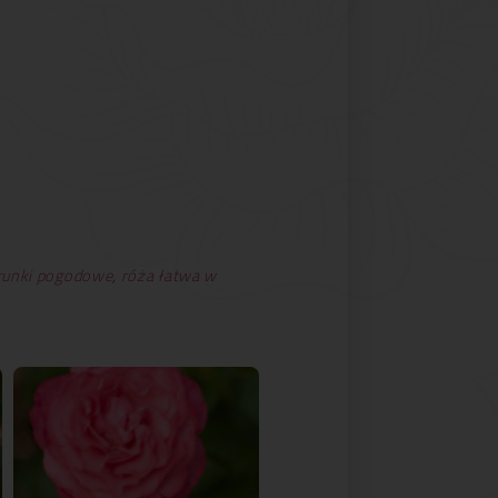
runki pogodowe
,
róża łatwa w