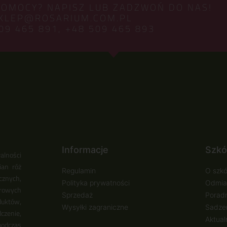
POMOCY? NAPISZ LUB ZADZWOŃ DO NAS!
KLEP@ROSARIUM.COM.PL
09 465 891,
+48 509 465 893
Informacje
Szkó
alności
ian róż
Regulamin
O szkó
cznych,
Polityka prywatności
Odmia
urowych
Sprzedaż
Poradn
duktów,
Wysyłki zagraniczne
Sadzen
zenie,
Aktual
podczas