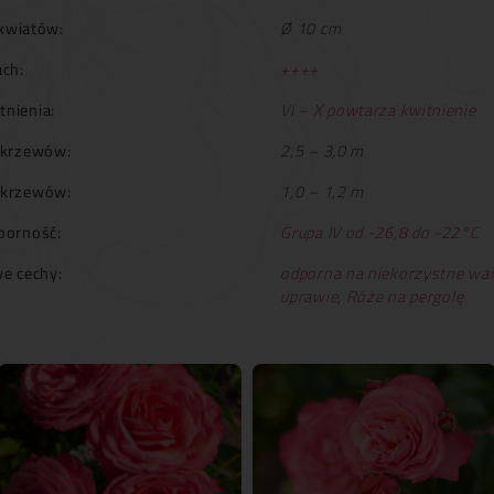
kwiatów:
Ø 10 cm
ch:
++++
tnienia:
VI – X powtarza kwitnienie
krzewów:
2,5 – 3,0 m
 krzewów:
1,0 – 1,2 m
orność:
Grupa IV od -26,8 do -22°C
e cechy:
odporna na niekorzystne wa
uprawie
,
Róże na pergolę