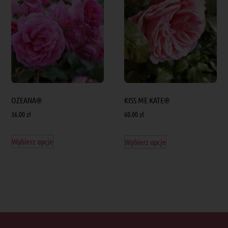
OZEANA®
KISS ME KATE®
36.00
zł
60.00
zł
Wybierz opcje
Wybierz opcje