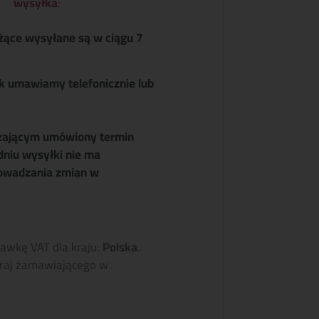
wysyłka
:
żące wysyłane są w ciągu 7
k umawiamy telefonicznie lub
zającym umówiony termin
dniu wysyłki nie ma
owadzania zmian w
tawkę VAT dla kraju:
Polska
.
raj zamawiającego w