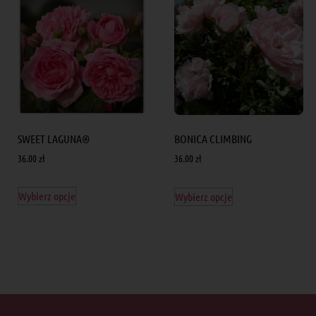
SWEET LAGUNA®
BONICA CLIMBING
36.00
zł
36.00
zł
Wybierz opcje
Wybierz opcje