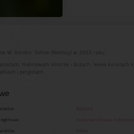
e W. Kordes’ Söhne (Niemcy) w 2002 roku.
azistym, malinowym kolorze i dużych, lekko kulistych 
atkach i pergolach.
owe
wiatów:
Różowa
zegółowa:
Koralowo różowa
,
Łososiow
wiatów:
Pełne