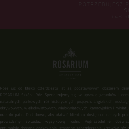
POTRZEBUJESZ 
S
+48 5
Róże już od blisko czterdziestu lat są podstawowym obszarem dział
ROSARIUM Szkółki Róż. Specjalizujemy się w uprawie gatunków i odm
naturalnych, parkowych, róż historycznych, pnących, angielskich, nostalgi
okrywowych, wielkokwiatowych, wielokwiatowych, kanadyjskich i miniat
oraz do patio. Dodatkowo, aby ułatwić klientom dostęp do naszych pro
prowadzimy sprzedaż wysyłkową roślin. Piętnastoletnie doświadc
optymalnie dobrane opakowania, staranne zabezpieczenie krzewów róż 