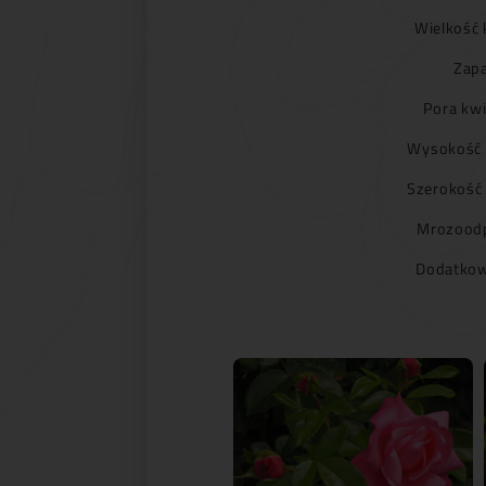
Wielkość 
Zapa
Pora kwi
Wysokość 
Szerokość
Mrozoodp
Dodatkow