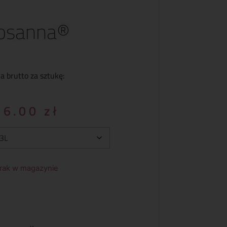
osanna®
a brutto za sztukę:
36.00
zł
rak w magazynie