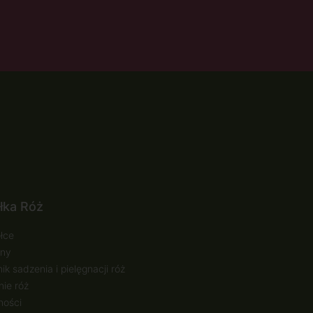
łka Róż
łce
ny
ik sadzenia i pielęgnacji róż
ie róż
ności