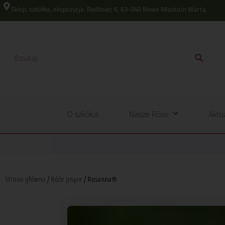
Sklep, szkółka, ekspozycja: Radliniec 6, 63-040 Nowe Miasto/n Wartą
O szkółce
Nasze Róże
Aktu
Strona główna
/
Róże pnące
/ Rosanna®