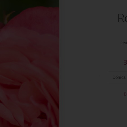
R
cen
Typ:
B