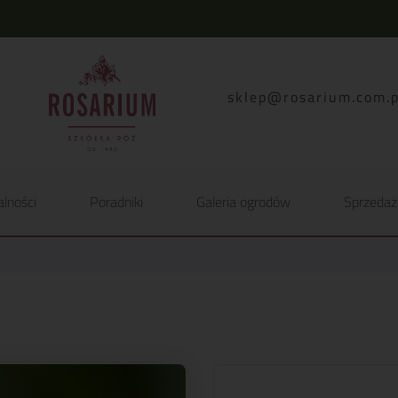
lp.moc.muirasor@pelk
alności
Poradniki
Galeria ogrodów
Sprzedaż