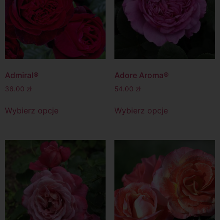
Admiral®
Adore Aroma®
36.00
zł
54.00
zł
Wybierz opcje
Wybierz opcje