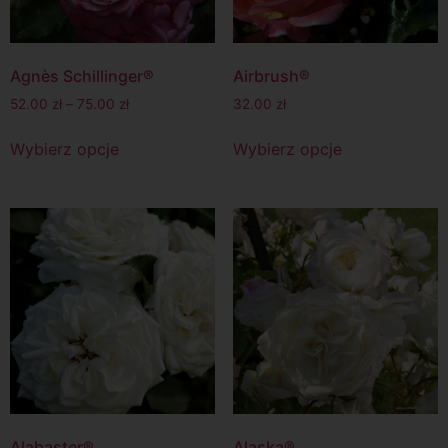
Agnès Schillinger®
Airbrush®
52.00
zł
–
75.00
zł
32.00
zł
Wybierz opcje
Wybierz opcje
Alabaster®
Alaska®