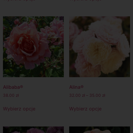
Alibaba®
Alina®
38.00
zł
32.00
zł
–
35.00
zł
Wybierz opcje
Wybierz opcje