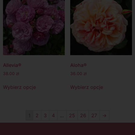
Allevia®
Aloha®
38.00
zł
36.00
zł
Wybierz opcje
Wybierz opcje
1
2
3
4
…
25
26
27
→