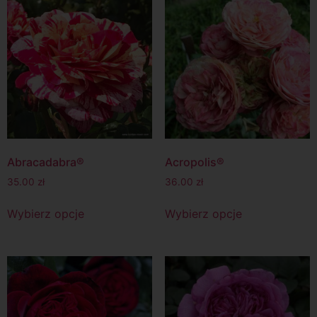
Abracadabra®
Acropolis®
35.00
zł
36.00
zł
Wybierz opcje
Wybierz opcje