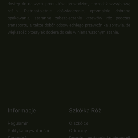
dostęp do naszych produktów, prowadzimy sprzedaż wysyłkową
roślin. Piętnastoletnie doświadczenie, optymalnie dobrane
opakowania, staranne zabezpieczenie krzewów róż podczas
transportu, a także dobór odpowiedniego przewoźnika sprawia, że
większość przesyłek dociera do celu w nienaruszonym stanie.
Informacje
Szkółka Róż
Regulamin
O szkółce
Polityka prywatności
Odmiany
Sprzedaż
Poradnik sadzenia i pielęgnacji