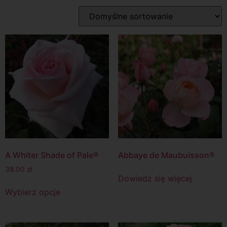
A Whiter Shade of Pale®
Abbaye de Maubuisson®
38.00
zł
Dowiedz się więcej
Wybierz opcje