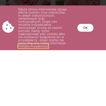
Nasza strona internetowa używa
plików cookies (tzw. ciasteczka)
w celach statystycznych,
reklamowych oraz
funkcjonalnych. Dzięki nim
możemy indywidualnie
dostosować stronę do twoich
OK
BAROCK®
potrzeb. Każdy może
POLKA®
zaakceptować pliki cookies albo
ma możliwość wyłączenia ich w
36.00
zł
38.00
zł
przeglądarce, dzięki czemu nie
będą zbierane żadne informacje.
Polityka Prywatności
Wybierz opcje
Wybierz opcje
POTRZEBUJESZ POMOCY? NAPISZ
LUB ZADZWOŃ DO NAS!
SKLEP@ROSARIUM.COM.PL
+48 509 465 891,
+48 509 465