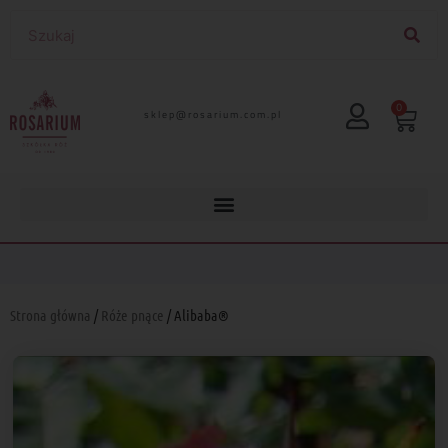
0
lp.moc.muirasor@pelks
Strona główna
/
Róże pnące
/ Alibaba®