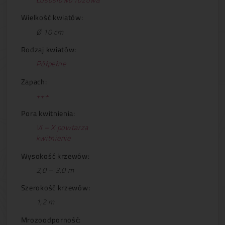
Wielkość kwiatów:
Ø 10 cm
Rodzaj kwiatów:
Półpełne
Zapach:
+++
Pora kwitnienia:
VI – X powtarza
kwitnienie
Wysokość krzewów:
2,0 – 3,0 m
Szerokość krzewów:
1,2 m
Mrozoodporność: