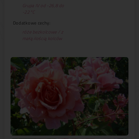
Grupa IV od -26,8 do
-22°C
Dodatkowe cechy:
róże bezkolcowe / z
małą ilością kolców