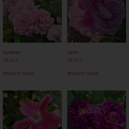
Ispahan
Juno
38.00
zł
36.00
zł
Wybierz opcje
Wybierz opcje