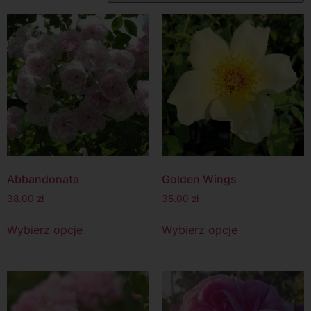
Abbandonata
Golden Wings
38.00
zł
35.00
zł
Wybierz opcje
Wybierz opcje