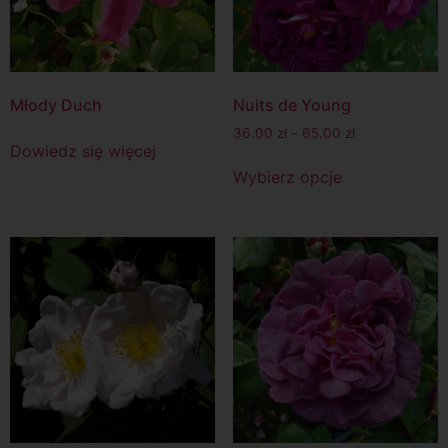
Młody Duch
Nuits de Young
36.00
zł
–
65.00
zł
Dowiedz się więcej
Wybierz opcje