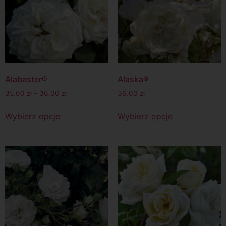
Alabaster®
Alaska®
35.00
zł
–
36.00
zł
36.00
zł
Wybierz opcje
Wybierz opcje