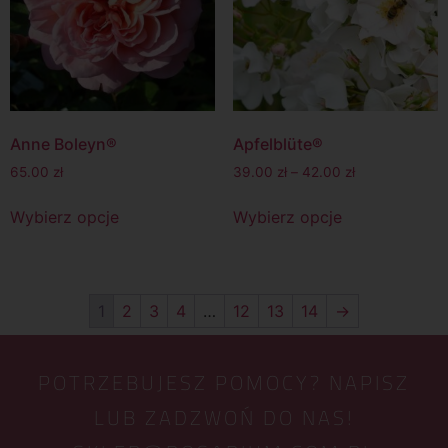
Anne Boleyn®
Apfelblüte®
65.00
zł
39.00
zł
–
42.00
zł
Wybierz opcje
Wybierz opcje
1
2
3
4
…
12
13
14
→
POTRZEBUJESZ POMOCY? NAPISZ
LUB ZADZWOŃ DO NAS!