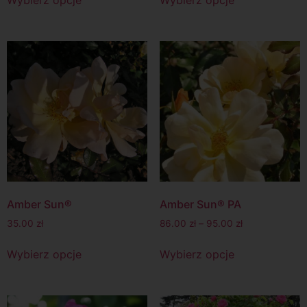
Amber Sun®
Amber Sun® PA
35.00
zł
86.00
zł
–
95.00
zł
Wybierz opcje
Wybierz opcje