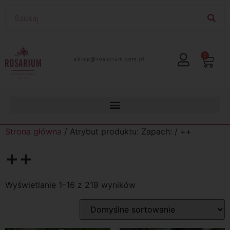
0
lp.moc.muirasor@pelks
Strona główna
/ Atrybut produktu: Zapach: / ++
++
Wyświetlanie 1–16 z 219 wyników