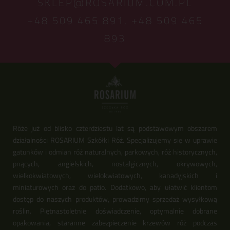
SKLEP@ROSARIUM.COM.PL
+48 509 465 891,
+48 509 465
893
Róże już od blisko czterdziestu lat są podstawowym obszarem
działalności ROSARIUM Szkółki Róż. Specjalizujemy się w uprawie
gatunków i odmian róż naturalnych, parkowych, róż historycznych,
pnących, angielskich, nostalgicznych, okrywowych,
wielkokwiatowych, wielokwiatowych, kanadyjskich i
miniaturowych oraz do patio. Dodatkowo, aby ułatwić klientom
dostęp do naszych produktów, prowadzimy sprzedaż wysyłkową
roślin. Piętnastoletnie doświadczenie, optymalnie dobrane
opakowania, staranne zabezpieczenie krzewów róż podczas