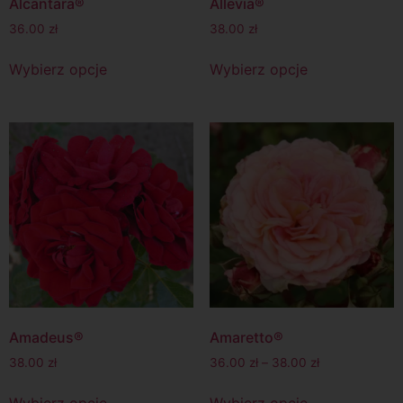
Alcantara®
Allevia®
36.00
zł
38.00
zł
Wybierz opcje
Wybierz opcje
Amadeus®
Amaretto®
38.00
zł
36.00
zł
–
38.00
zł
Wybierz opcje
Wybierz opcje