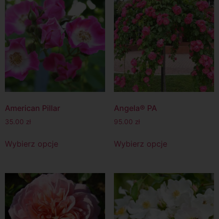
American Pillar
Angela® PA
35.00
zł
95.00
zł
Wybierz opcje
Wybierz opcje