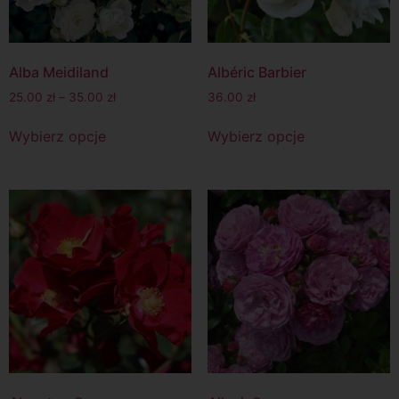
Alba Meidiland
Albéric Barbier
25.00
zł
–
35.00
zł
36.00
zł
Wybierz opcje
Wybierz opcje