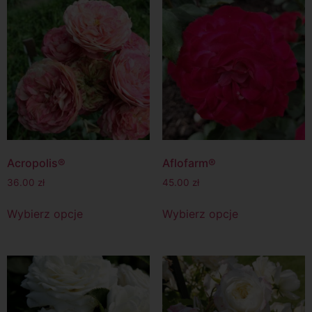
Acropolis®
Aflofarm®
36.00
zł
45.00
zł
Wybierz opcje
Wybierz opcje