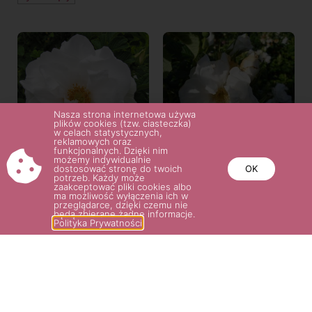
Nasza strona internetowa używa
plików cookies (tzw. ciasteczka)
w celach statystycznych,
reklamowych oraz
funkcjonalnych. Dzięki nim
możemy indywidualnie
dostosować stronę do twoich
OK
potrzeb. Każdy może
ROSA RUGOSA KÓRNIK
ROSA RUGOSA BLANC DOUBLE
zaakceptować pliki cookies albo
ma możliwość wyłączenia ich w
DE COUBERT
przeglądarce, dzięki czemu nie
27.00
zł
będą zbierane żadne informacje.
25.00
zł
–
27.00
zł
Polityka Prywatności
Wybierz opcje
Wybierz opcje