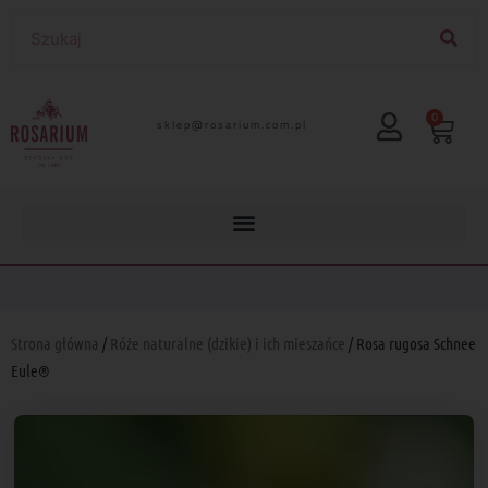
0
lp.moc.muirasor@pelks
Strona główna
/
Róże naturalne (dzikie) i ich mieszańce
/ Rosa rugosa Schnee
Eule®