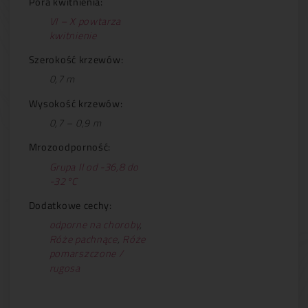
Pora kwitnienia:
VI – X powtarza
kwitnienie
Szerokość krzewów:
0,7 m
Wysokość krzewów:
0,7 – 0,9 m
Mrozoodporność:
Grupa II od -36,8 do
-32°C
Dodatkowe cechy:
odporne na choroby
,
Róże pachnące
,
Róże
pomarszczone /
rugosa