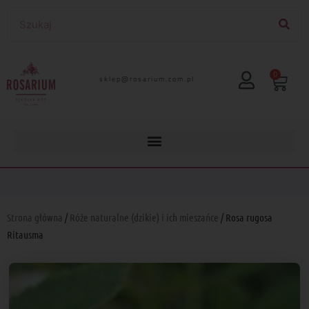
0
lp.moc.muirasor@pelks
Strona główna
/
Róże naturalne (dzikie) i ich mieszańce
/ Rosa rugosa
Ritausma