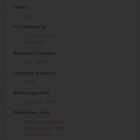
Zapach:
++++
Pora kwitnienia:
VI – X powtarza
kwitnienie
Wysokość krzewów:
1,2 – 1,8 m
Szerokość krzewów:
1,5 m
Mrozoodporność:
Grupa I do -37°C
Dodatkowe cechy:
róże mrozoodporne
,
Róże pachnące
,
Róże
pomarszczone /