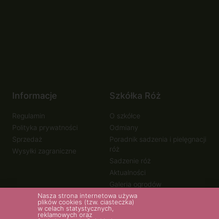
Informacje
Szkółka Róż
Regulamin
O szkółce
Polityka prywatności
Odmiany
Sprzedaż
Poradnik sadzenia i pielęgnacji
róż
Wysyłki zagraniczne
Sadzenie róż
Aktualności
Galeria ogrodów
Nasza strona internetowa używa
plików cookies (tzw. ciasteczka)
w celach statystycznych,
reklamowych oraz