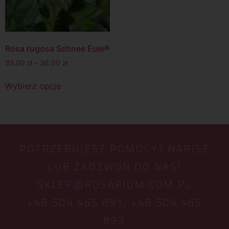
Rosa rugosa Schnee Eule®
35.00
zł
–
36.00
zł
Wybierz opcje
POTRZEBUJESZ POMOCY? NAPISZ
LUB ZADZWOŃ DO NAS!
SKLEP@ROSARIUM.COM.PL
+48 509 465 891,
+48 509 465
893