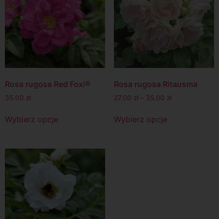
Rosa rugosa Red Foxi®
Rosa rugosa Ritausma
35.00
zł
27.00
zł
–
35.00
zł
Wybierz opcje
Wybierz opcje