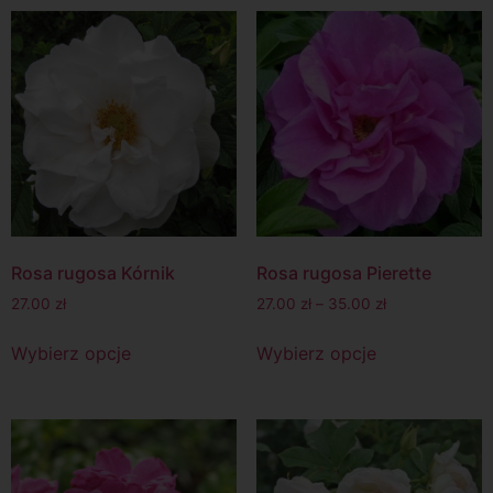
Rosa rugosa Kórnik
Rosa rugosa Pierette
27.00
zł
27.00
zł
–
35.00
zł
Wybierz opcje
Wybierz opcje