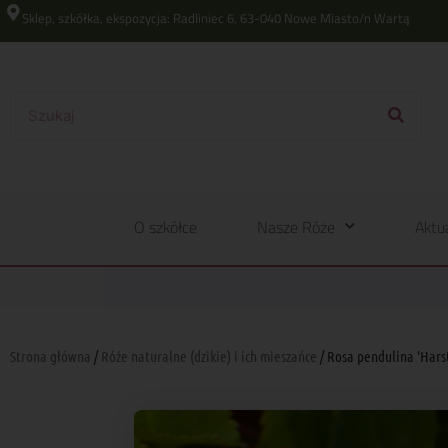
Sklep, szkółka, ekspozycja: Radliniec 6, 63-040 Nowe Miasto/n Wartą
O szkółce
Nasze Róże
Aktu
Strona główna
/
Róże naturalne (dzikie) i ich mieszańce
/ Rosa pendulina 'Hars