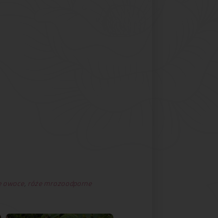
e owoce
,
róże mrozoodporne