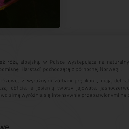
ż różą alpejską, w Polsce występująca na naturaln
odmianę 'Harstad’, pochodzącą z północnej Norwegii.
różowe, z wyraźnymi żółtymi pręcikami, mają delika
zaj obficie, a jesienią tworzy jajowate, jasnoczer
owo zimą wyróżnia się intensywnie przebarwionymi na
owe