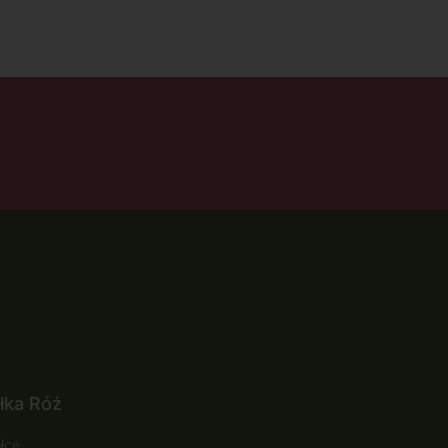
łka Róż
łce