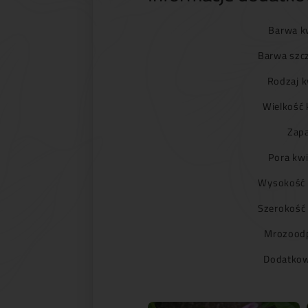
Barwa k
Barwa szc
Rodzaj k
Wielkość 
Zapa
Pora kwi
Wysokość 
Szerokość
Mrozoodp
Dodatkow