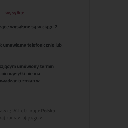
wysyłka
:
żące wysyłane są w ciągu 7
k umawiamy telefonicznie lub
zającym umówiony termin
dniu wysyłki nie ma
owadzania zmian w
tawkę VAT dla kraju:
Polska
.
raj zamawiającego w