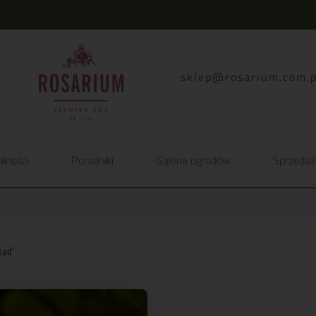
lp.moc.muirasor@pelk
alności
Poradniki
Galeria ogrodów
Sprzedaż
tad’