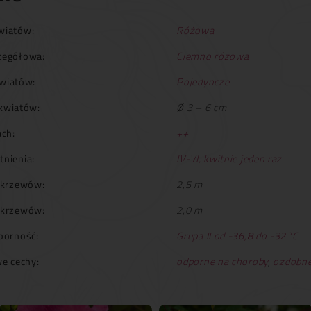
wiatów:
Różowa
zegółowa:
Ciemno różowa
wiatów:
Pojedyncze
kwiatów:
Ø 3 – 6 cm
ch:
++
tnienia:
IV-VI, kwitnie jeden raz
krzewów:
2,5 m
 krzewów:
2,0 m
orność:
Grupa II od -36,8 do -32°C
e cechy:
odporne na choroby
,
ozdobn