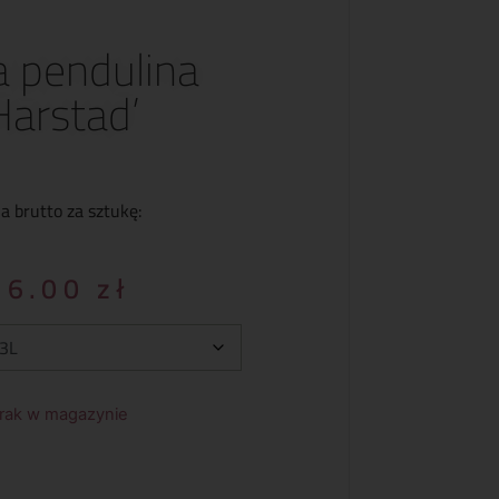
 pendulina
Harstad’
a brutto za sztukę:
36.00
zł
rak w magazynie