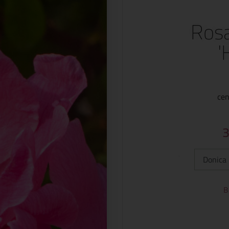
Rosa
'
cen
Typ:
B