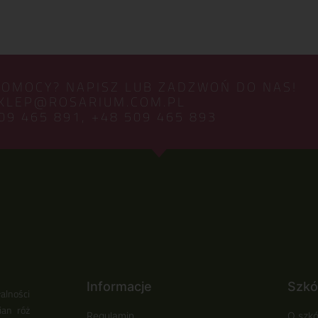
POMOCY? NAPISZ LUB ZADZWOŃ DO NAS!
KLEP@ROSARIUM.COM.PL
09 465 891,
+48 509 465 893
Informacje
Szkó
alności
ian róż
Regulamin
O szkó