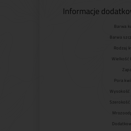
Informacje dodatk
Barwa k
Barwa szc
Rodzaj k
Wielkość 
Zapa
Pora kwi
Wysokość 
Szerokość
Mrozoodp
Dodatkow