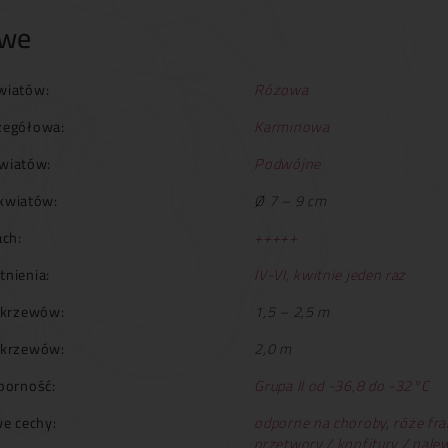
owe
wiatów:
Różowa
zegółowa:
Karminowa
wiatów:
Podwójne
kwiatów:
Ø 7 – 9 cm
ch:
+++++
tnienia:
IV-VI, kwitnie jeden raz
krzewów:
1,5 – 2,5 m
 krzewów:
2,0 m
orność:
Grupa II od -36,8 do -32°C
e cechy:
odporne na choroby
,
róże fra
przetwory / konfitury / nale