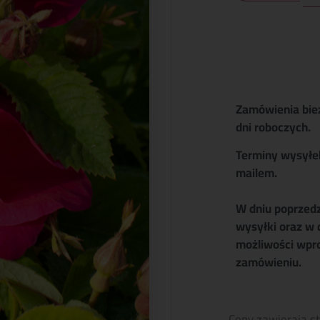
Zamówienia bie
dni roboczych.
Terminy wysyłe
mailem.
W dniu poprzed
wysyłki oraz w 
możliwości wpr
zamówieniu.
Ceny zawierają s