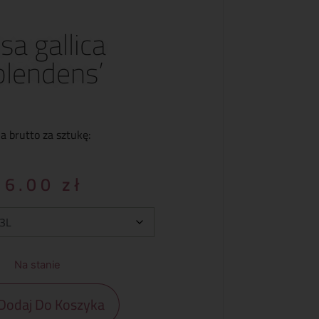
sa gallica
plendens’
a brutto za sztukę:
36.00
zł
Na stanie
Dodaj Do Koszyka