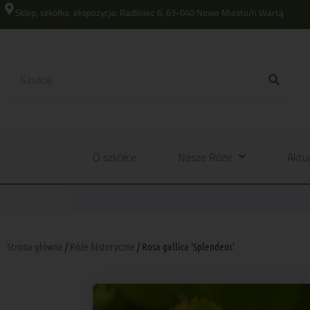
Sklep, szkółka, ekspozycja: Radliniec 6, 63-040 Nowe Miasto/n Wartą
O szkółce
Nasze Róże
Aktu
Strona główna
/
Róże historyczne
/ Rosa gallica 'Splendens’