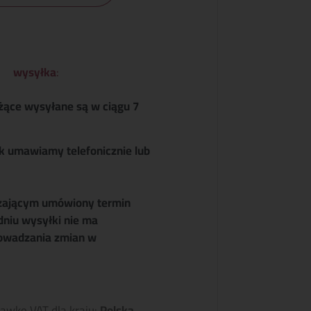
wysyłka
:
żące wysyłane są w ciągu 7
k umawiamy telefonicznie lub
zającym umówiony termin
dniu wysyłki nie ma
owadzania zmian w
tawkę VAT dla kraju:
Polska
.