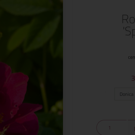
Ro
'S
cen
Typ: