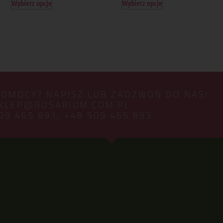
Wybierz opcje
Wybierz opcje
POMOCY? NAPISZ LUB ZADZWOŃ DO NAS!
KLEP@ROSARIUM.COM.PL
09 465 891,
+48 509 465 893