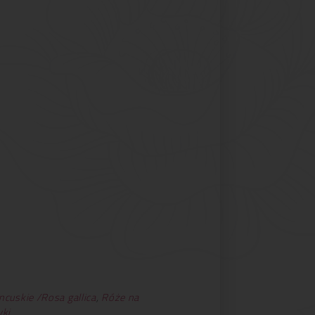
ncuskie /Rosa gallica
,
Róże na
wki