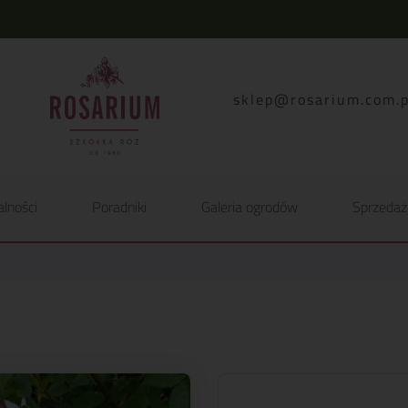
lp.moc.muirasor@pelk
alności
Poradniki
Galeria ogrodów
Sprzedaż