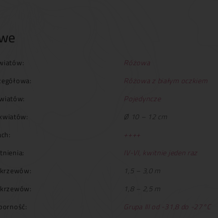
owe
wiatów:
Różowa
zegółowa:
Różowa z białym oczkiem
wiatów:
Pojedyncze
kwiatów:
Ø 10 – 12 cm
ch:
++++
tnienia:
IV-VI, kwitnie jeden raz
krzewów:
1,5 – 3,0 m
 krzewów:
1,8 – 2,5 m
orność:
Grupa III od -31,8 do -27°C