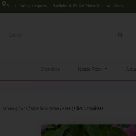
Sklep, szkółka, ekspozycja: Radliniec 6, 63-040 Nowe Miasto/n Wartą
O szkółce
Nasze Róże
Aktu
Strona główna
/
Róże historyczne
/ Rosa gallica 'Complicata’