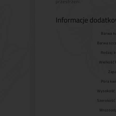
przestrzeni.
Informacje dodatk
Barwa k
Barwa szc
Rodzaj k
Wielkość 
Zapa
Pora kwi
Wysokość 
Szerokość
Mrozoodp