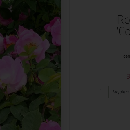
Ro
'C
cen
Typ: