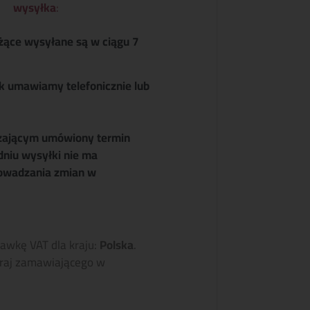
wysyłka
:
żące wysyłane są w ciągu 7
k umawiamy telefonicznie lub
zającym umówiony termin
dniu wysyłki nie ma
owadzania zmian w
tawkę VAT dla kraju:
Polska
.
raj zamawiającego w