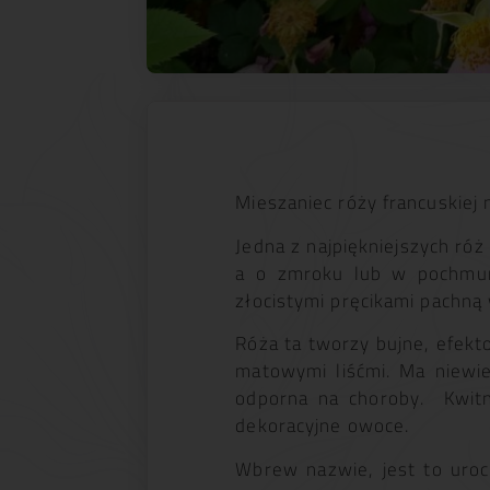
Mieszaniec róży francuskiej
Jedna z najpiękniejszych róż
a o zmroku lub w pochmurn
złocistymi pręcikami pachną 
Róża ta tworzy bujne, efek
matowymi liśćmi. Ma niewie
odporna na choroby. Kwitni
dekoracyjne owoce.
Wbrew nazwie, jest to uroc