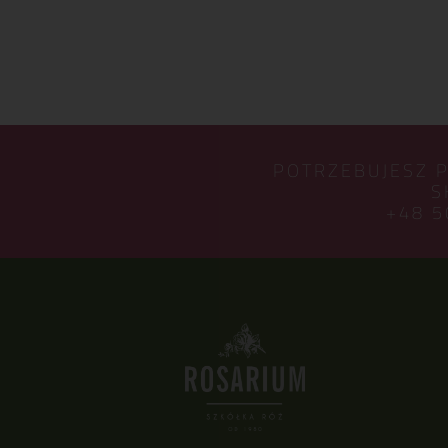
POTRZEBUJESZ 
S
+48 5