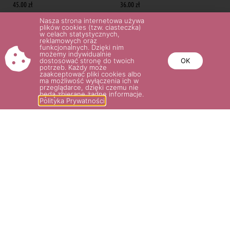
45.00
zł
36.00
zł
Nasza strona internetowa używa
plików cookies (tzw. ciasteczka)
Wybierz opcje
Wybierz opcje
w celach statystycznych,
reklamowych oraz
funkcjonalnych. Dzięki nim
możemy indywidualnie
dostosować stronę do twoich
OK
potrzeb. Każdy może
zaakceptować pliki cookies albo
ma możliwość wyłączenia ich w
przeglądarce, dzięki czemu nie
będą zbierane żadne informacje.
Polityka Prywatności
WSPOMNIENIE LATA (C’EST LA
BOUQUET PARFAIT®
VIE)
36.00
zł
45.00
zł
Wybierz opcje
Wybierz opcje