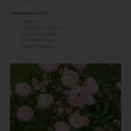
-22°C
Dodatkowe cechy:
odporna na
niekorzystne warunki
pogodowe
,
odporne
na choroby
,
róża
łatwa w uprawie