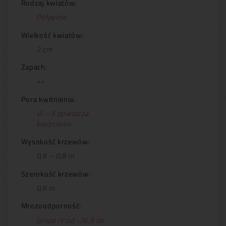
Rodzaj kwiatów:
Półpełne
Wielkość kwiatów:
2 cm
Zapach:
++
Pora kwitnienia:
VI – X powtarza
kwitnienie
Wysokość krzewów:
0,6 – 0,8 m
Szerokość krzewów:
0,6 m
Mrozoodporność:
Grupa IV od -26,8 do