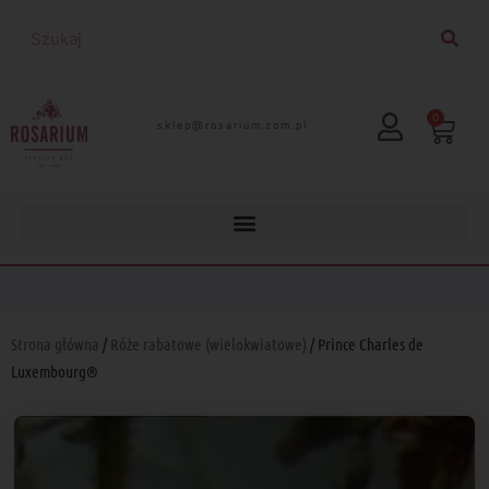
0
lp.moc.muirasor@pelks
Strona główna
/
Róże rabatowe (wielokwiatowe)
/ Prince Charles de
Luxembourg®