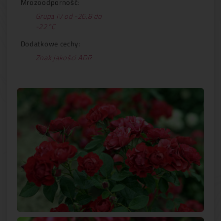
Mrozoodporność:
Grupa IV od -26,8 do
-22°C
Dodatkowe cechy:
Znak jakości ADR