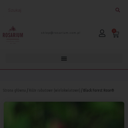
0
lp.moc.muirasor@pelks
Strona główna
/
Róże rabatowe (wielokwiatowe)
/ Black Forest Rose®