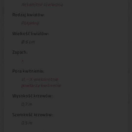
Aksamitno czerwona
Rodzaj kwiatów:
Półpełne
Wielkość kwiatów:
Ø 6 cm
Zapach:
+
Pora kwitnienia:
VI – X wielokrotnie
powtarza kwitnienie
Wysokość krzewów:
0,7 m
Szerokość krzewów:
0,5 m