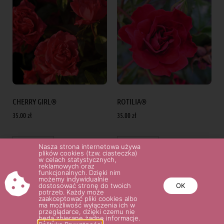
CHERRY GIRL®
ROTILIA®
35.00
zł
35.00
zł
Wybierz opcje
Wybierz opcje
Nasza strona internetowa używa
plików cookies (tzw. ciasteczka)
w celach statystycznych,
reklamowych oraz
funkcjonalnych. Dzięki nim
możemy indywidualnie
dostosować stronę do twoich
OK
potrzeb. Każdy może
zaakceptować pliki cookies albo
ma możliwość wyłączenia ich w
przeglądarce, dzięki czemu nie
będą zbierane żadne informacje.