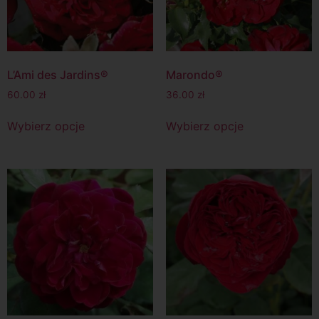
L’Ami des Jardins®
Marondo®
60.00
zł
36.00
zł
Wybierz opcje
Wybierz opcje