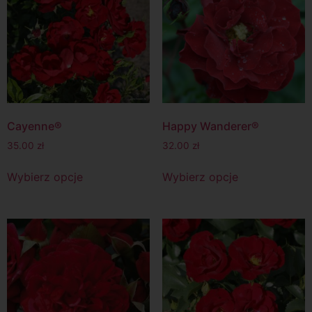
Cayenne®
Happy Wanderer®
35.00
zł
32.00
zł
Wybierz opcje
Wybierz opcje