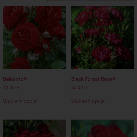
Belkanto®
Black Forest Rose®
42.00
zł
35.00
zł
Wybierz opcje
Wybierz opcje