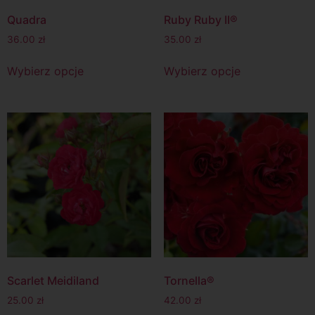
Quadra
Ruby Ruby II®
36.00
zł
35.00
zł
Wybierz opcje
Wybierz opcje
Scarlet Meidiland
Tornella®
25.00
zł
42.00
zł