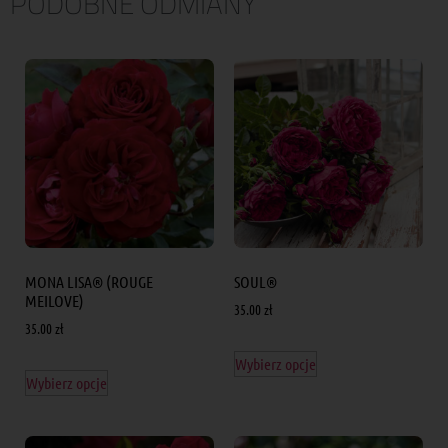
PODOBNE ODMIANY
MONA LISA® (ROUGE
SOUL®
MEILOVE)
35.00
zł
35.00
zł
Wybierz opcje
Wybierz opcje