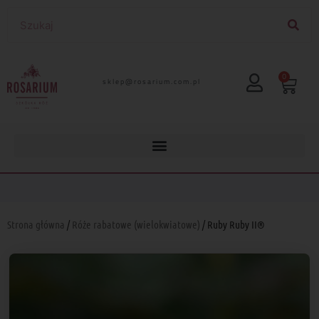
0
lp.moc.muirasor@pelks
Strona główna
/
Róże rabatowe (wielokwiatowe)
/ Ruby Ruby II®