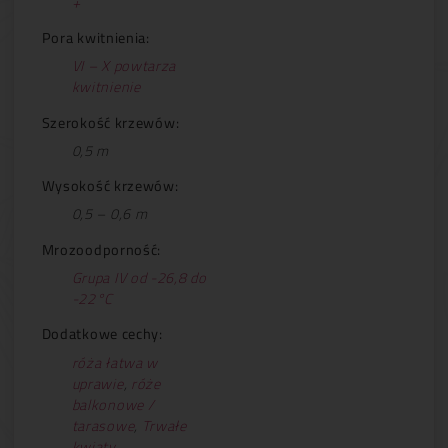
+
Pora kwitnienia:
VI – X powtarza
kwitnienie
Szerokość krzewów:
0,5 m
Wysokość krzewów:
0,5 – 0,6 m
Mrozoodporność:
Grupa IV od -26,8 do
-22°C
Dodatkowe cechy:
róża łatwa w
uprawie
,
róże
balkonowe /
tarasowe
,
Trwałe
kwiaty