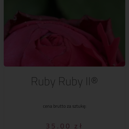
Ruby Ruby II®
cena brutto za sztukę:
35.00
zł