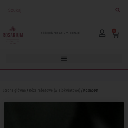
0
lp.moc.muirasor@pelks
Strona główna
/
Róże rabatowe (wielokwiatowe)
/ Kosmos®