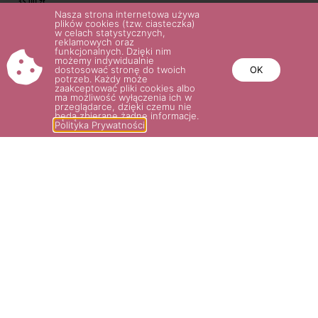
35.00
zł
Nasza strona internetowa używa
plików cookies (tzw. ciasteczka)
Wybierz opcje
w celach statystycznych,
Wybierz opcje
reklamowych oraz
funkcjonalnych. Dzięki nim
możemy indywidualnie
dostosować stronę do twoich
OK
potrzeb. Każdy może
zaakceptować pliki cookies albo
ma możliwość wyłączenia ich w
przeglądarce, dzięki czemu nie
będą zbierane żadne informacje.
Polityka Prywatności
LIONS-ROSE®
ALABASTER®
32.00
zł
35.00
zł
–
36.00
zł
Wybierz opcje
Wybierz opcje