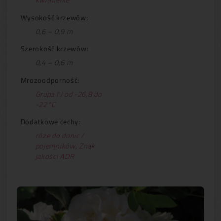
Wysokość krzewów:
0,6 – 0,9 m
Szerokość krzewów:
0,4 – 0,6 m
Mrozoodporność:
Grupa IV od -26,8 do
-22°C
Dodatkowe cechy:
róże do donic /
pojemników
,
Znak
jakości ADR