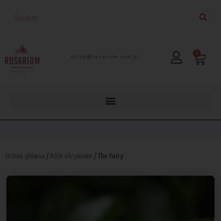
0
lp.moc.muirasor@pelks
Strona główna
/
Róże okrywowe
/ The Fairy