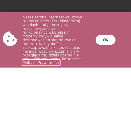
Nasza strona internetowa używa
plików cookies (tzw. ciasteczka)
w celach statystycznych,
reklamowych oraz
funkcjonalnych. Dzięki nim
możemy indywidualnie
dostosować stronę do twoich
OK
potrzeb. Każdy może
zaakceptować pliki cookies albo
ma możliwość wyłączenia ich w
przeglądarce, dzięki czemu nie
będą zbierane żadne informacje.
Polityka Prywatności
LARISSA®
KNIRPS®
36.00
zł
32.00
zł
–
35.00
zł
Wybierz opcje
Wybierz opcje