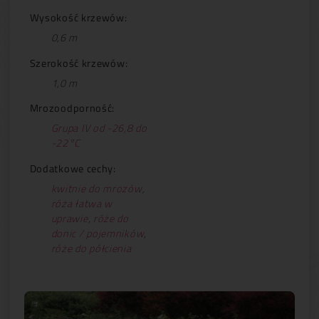
Wysokość krzewów:
0,6 m
Szerokość krzewów:
1,0 m
Mrozoodporność:
Grupa IV od -26,8 do
-22°C
Dodatkowe cechy:
kwitnie do mrozów
,
róża łatwa w
uprawie
,
róże do
donic / pojemników
,
róże do półcienia