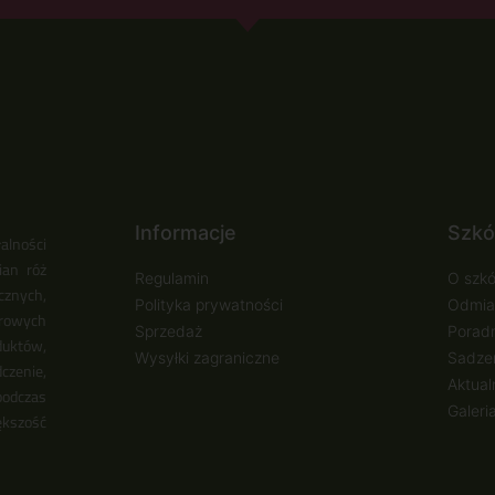
Informacje
Szkó
alności
ian róż
Regulamin
O szkó
cznych,
Polityka prywatności
Odmia
urowych
Sprzedaż
Poradn
duktów,
Wysyłki zagraniczne
Sadzen
zenie,
Aktual
podczas
Galeri
ększość