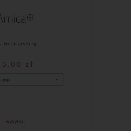
Amica®
a brutto za sztukę:
35.00
zł
wysyłka
: