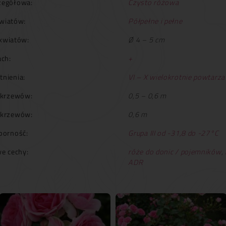
zegółowa:
Czysto różowa
wiatów:
Półpełne i pełne
kwiatów:
Ø 4 – 5 cm
ch:
+
tnienia:
VI – X wielokrotnie powtarza
krzewów:
0,5 – 0,6 m
 krzewów:
0,6 m
orność:
Grupa III od -31,8 do -27°C
e cechy:
róże do donic / pojemników
,
ADR