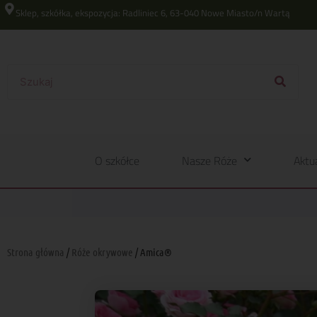
Sklep, szkółka, ekspozycja: Radliniec 6, 63-040 Nowe Miasto/n Wartą
O szkółce
Nasze Róże
Aktu
Strona główna
/
Róże okrywowe
/ Amica®