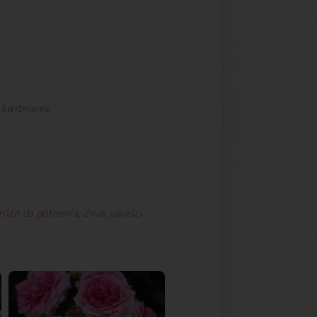
 kwitnienie
róże do półcienia
,
Znak jakości