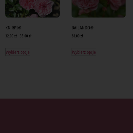
KNIRPS®
BAILANDO®
32.00
zł
–
35.00
zł
38.00
zł
Wybierz opcje
Wybierz opcje