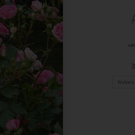
cen
Typ: