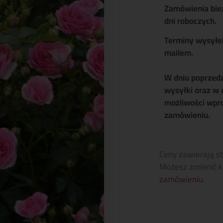
Zamówienia bie
dni roboczych.
Terminy wysyłe
mailem.
W dniu poprzed
wysyłki oraz w 
możliwości wpr
zamówieniu.
Ceny zawierają s
Możesz zmienić k
zamówieniu
.