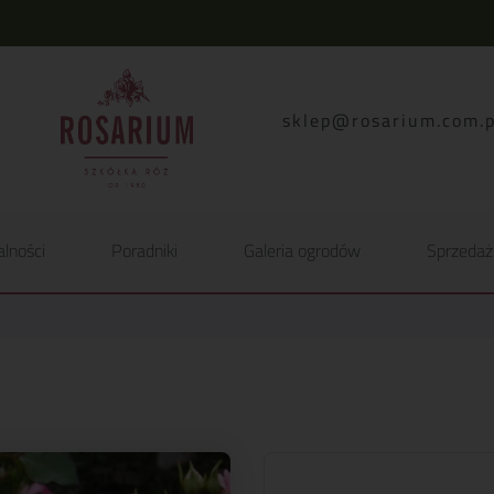
lp.moc.muirasor@pelk
alności
Poradniki
Galeria ogrodów
Sprzedaż