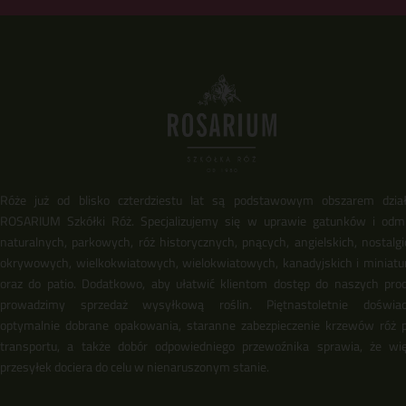
Róże już od blisko czterdziestu lat są podstawowym obszarem dział
ROSARIUM Szkółki Róż. Specjalizujemy się w uprawie gatunków i odm
naturalnych, parkowych, róż historycznych, pnących, angielskich, nostalgi
okrywowych, wielkokwiatowych, wielokwiatowych, kanadyjskich i miniat
oraz do patio. Dodatkowo, aby ułatwić klientom dostęp do naszych pro
prowadzimy sprzedaż wysyłkową roślin. Piętnastoletnie doświadc
optymalnie dobrane opakowania, staranne zabezpieczenie krzewów róż 
transportu, a także dobór odpowiedniego przewoźnika sprawia, że wi
przesyłek dociera do celu w nienaruszonym stanie.