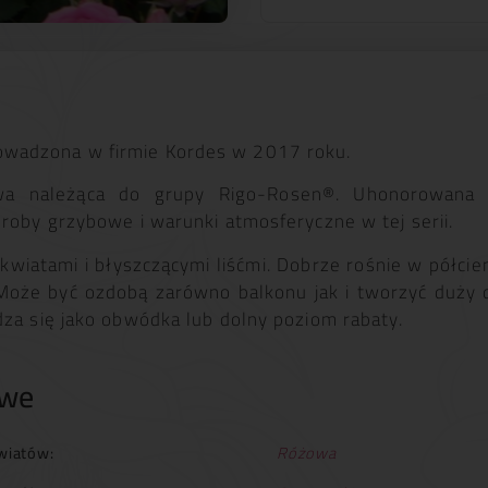
wadzona w firmie Kordes w 2017 roku.
a należąca do grupy Rigo-Rosen®. Uhonorowana c
oroby grzybowe i warunki atmosferyczne w tej serii.
kwiatami i błyszczącymi liśćmi. Dobrze rośnie w półcie
 Może być ozdobą zarówno balkonu jak i tworzyć duży
dza się jako obwódka lub dolny poziom rabaty.
owe
wiatów:
Różowa