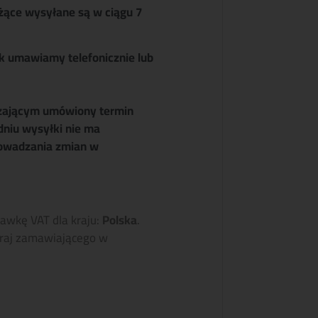
żące wysyłane są w ciągu 7
k umawiamy telefonicznie lub
zającym umówiony termin
dniu wysyłki nie ma
owadzania zmian w
tawkę VAT dla kraju:
Polska
.
raj zamawiającego w