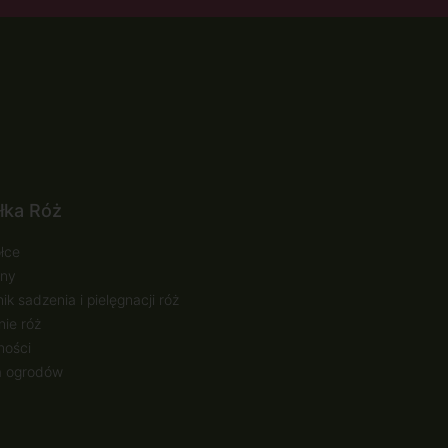
łka Róż
łce
ny
ik sadzenia i pielęgnacji róż
ie róż
ności
a ogrodów