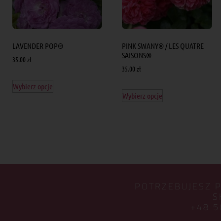
LAVENDER POP®
PINK SWANY® / LES QUATRE
SAISONS®
35.00
zł
35.00
zł
Wybierz opcje
Wybierz opcje
POTRZEBUJESZ 
S
+48 5