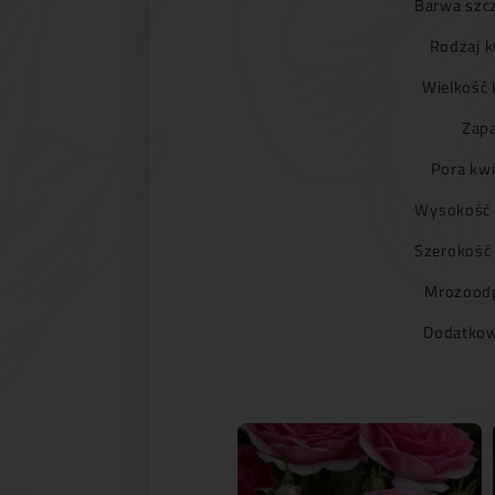
Barwa szc
Rodzaj k
Wielkość 
Zapa
Pora kwi
Wysokość 
Szerokość
Mrozoodp
Dodatkow