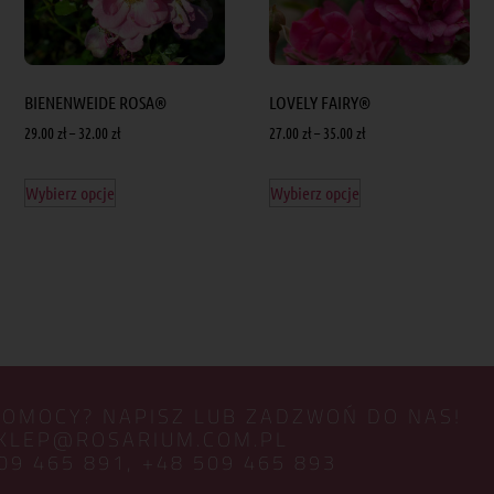
BIENENWEIDE ROSA®
LOVELY FAIRY®
29.00
zł
–
32.00
zł
27.00
zł
–
35.00
zł
Wybierz opcje
Wybierz opcje
POMOCY? NAPISZ LUB ZADZWOŃ DO NAS!
KLEP@ROSARIUM.COM.PL
09 465 891,
+48 509 465 893