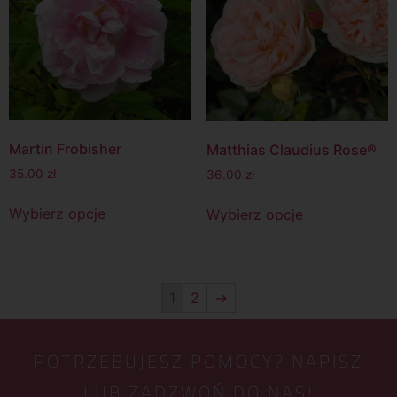
Martin Frobisher
Matthias Claudius Rose®
35.00
zł
36.00
zł
Wybierz opcje
Wybierz opcje
1
2
→
POTRZEBUJESZ POMOCY? NAPISZ
LUB ZADZWOŃ DO NAS!