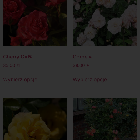
Cherry Girl®
Cornelia
35.00
zł
38.00
zł
Wybierz opcje
Wybierz opcje