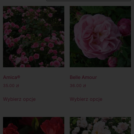
Amica®
Belle Amour
35.00
zł
36.00
zł
Wybierz opcje
Wybierz opcje