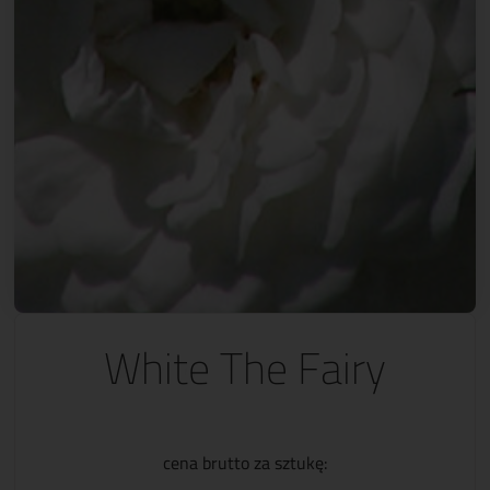
White The Fairy
cena brutto za sztukę: