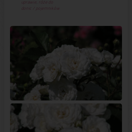
uprawie
,
róże do
donic / pojemników