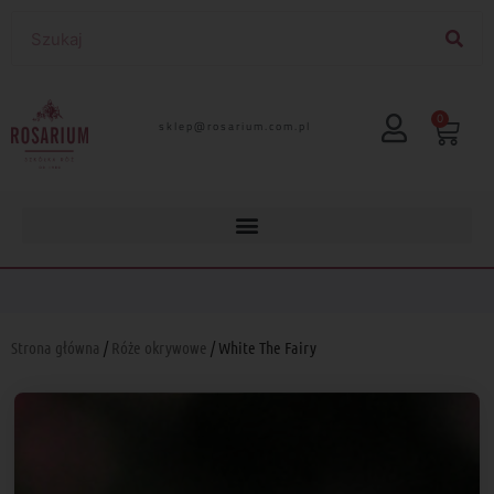
0
lp.moc.muirasor@pelks
Strona główna
/
Róże okrywowe
/ White The Fairy