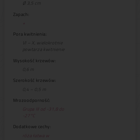
Ø 3,5 cm
Zapach:
+
Pora kwitnienia:
VI – X, wielokrotnie
powtarza kwitnienie
Wysokość krzewów:
0,6 m
Szerokość krzewów:
0,4 – 0,5 m
Mrozoodporność:
Grupa III od -31,8 do
-27°C
Dodatkowe cechy:
róża łatwa w