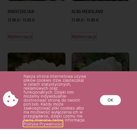
INNOCENCIA®
ALBA MEIDILAND
32.00
zł
–
35.00
zł
25.00
zł
–
35.00
zł
Wybierz opcje
Wybierz opcje
Nasza strona internetowa używa
plików cookies (tzw. ciasteczka)
w celach statystycznych,
reklamowych oraz
funkcjonalnych. Dzięki nim
możemy indywidualnie
dostosować stronę do twoich
OK
potrzeb. Każdy może
zaakceptować pliki cookies albo
ma możliwość wyłączenia ich w
przeglądarce, dzięki czemu nie
będą zbierane żadne informacje.
DIAMANT®
ASPIRIN ROSE®
Polityka Prywatności
32.00
zł
27.00
zł
–
36.00
zł