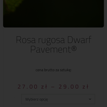
Rosa rugosa Dwarf
Pavement®
cena brutto za sztukę:
27.00
zł
–
29.00
zł
Typ: