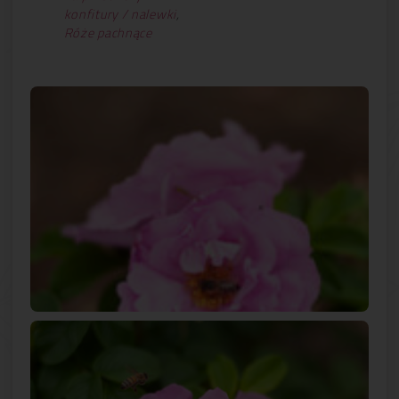
konfitury / nalewki
,
Róże pachnące