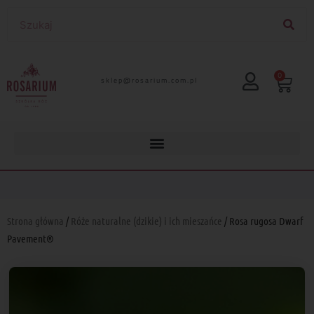
0
lp.moc.muirasor@pelks
Strona główna
/
Róże naturalne (dzikie) i ich mieszańce
/ Rosa rugosa Dwarf
Pavement®