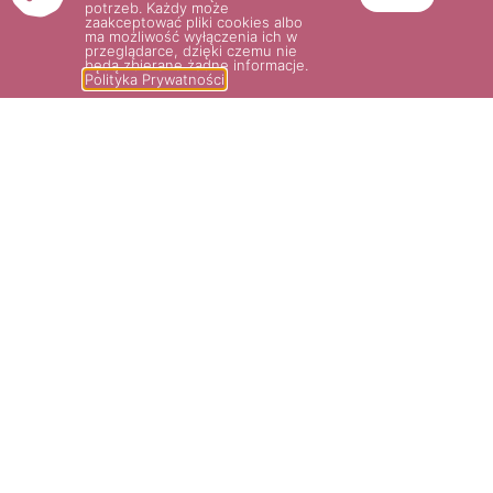
potrzeb. Każdy może
Wybierz opcje
zaakceptować pliki cookies albo
ma możliwość wyłączenia ich w
Wybierz opcje
przeglądarce, dzięki czemu nie
będą zbierane żadne informacje.
Polityka Prywatności
ROSA RUGOSA HANSA
ROSA RUGOSA ADAM CHODUN
27.00
zł
–
35.00
zł
38.00
zł
Wybierz opcje
Wybierz opcje