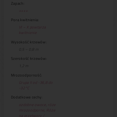
Zapach:
++++
Pora kwitnienia:
VI – X powtarza
kwitnienie
Wysokość krzewów:
0,5 – 0,8 m
Szerokość krzewów:
1,2 m
Mrozoodporność:
Grupa II od -36,8 do
-32°C
Dodatkowe cechy:
ozdobne owoce
,
róże
mrozoodporne
,
Róże
na przetwory /