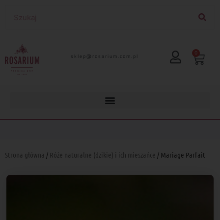
0
lp.moc.muirasor@pelks
Strona główna
/
Róże naturalne (dzikie) i ich mieszańce
/ Mariage Parfait