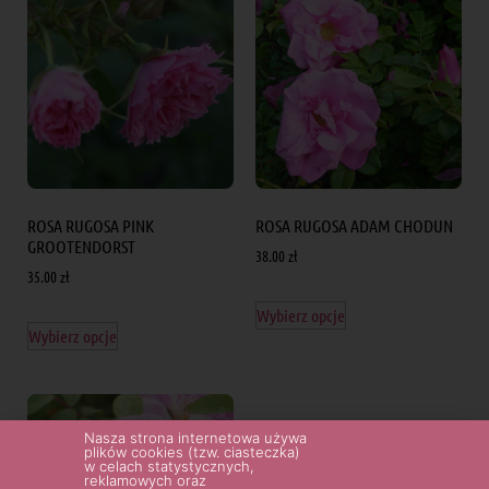
ROSA RUGOSA PINK
ROSA RUGOSA ADAM CHODUN
GROOTENDORST
38.00
zł
35.00
zł
Wybierz opcje
Wybierz opcje
Nasza strona internetowa używa
plików cookies (tzw. ciasteczka)
w celach statystycznych,
reklamowych oraz