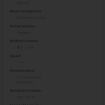
Różowa
Barwa szczegółowa:
Pastelowo różowa
Rodzaj kwiatów:
Półpełne
Wielkość kwiatów:
Ø 5 – 7 cm
Zapach:
++++
Pora kwitnienia:
VI – X powtarza
kwitnienie
Wysokość krzewów:
0,9 – 1,2 m