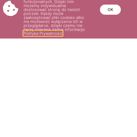
funkcjonalnych. Dzięki nim
możemy indywidualnie
dostosować stronę do twoich
OK
potrzeb. Każdy może
zaakceptować pliki cookies albo
ma możliwość wyłączenia ich w
przeglądarce, dzięki czemu nie
będą zbierane żadne informacje.
Polityka Prywatności
THÉRÈSE BUGNET
35.00
zł
Wybierz opcje
POTRZEBUJESZ POMOCY? NAPISZ
LUB ZADZWOŃ DO NAS!
SKLEP@ROSARIUM.COM.PL
+48 509 465 891,
+48 509 465