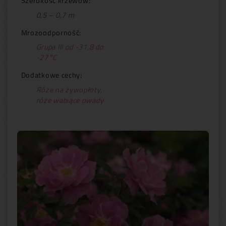
Szerokość krzewów:
0,5 – 0,7 m
Mrozoodporność:
Grupa III od -31,8 do
-27°C
Dodatkowe cechy:
Róże na żywopłoty
,
róże wabiące owady