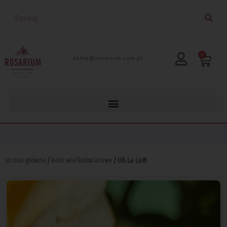
0
lp.moc.muirasor@pelks
Strona główna
/
Róże wielkokwiatowe
/ Oh La La®