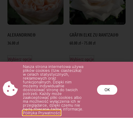
ALEXANDRINE®
GRÄFIN ELKE ZU RANTZAU®
36.00
zł
60.00
zł
–
75.00
zł
Wybierz opcje
Wybierz opcje
Nasza strona internetowa używa
plików cookies (tzw. ciasteczka)
w celach statystycznych,
reklamowych oraz
funkcjonalnych. Dzięki nim
możemy indywidualnie
dostosować stronę do twoich
OK
potrzeb. Każdy może
zaakceptować pliki cookies albo
ma możliwość wyłączenia ich w
przeglądarce, dzięki czemu nie
będą zbierane żadne informacje.
Polityka Prywatności