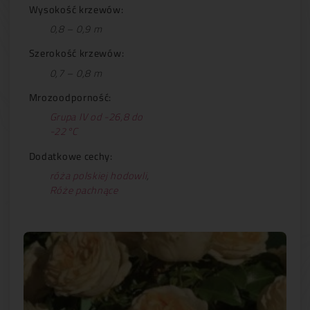
Wysokość krzewów:
0,8 – 0,9 m
Szerokość krzewów:
0,7 – 0,8 m
Mrozoodporność:
Grupa IV od -26,8 do
-22°C
Dodatkowe cechy:
róża polskiej hodowli
,
Róże pachnące