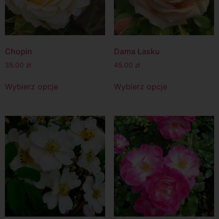
Chopin
Dama Łasku
35.00
zł
45.00
zł
Wybierz opcje
Wybierz opcje