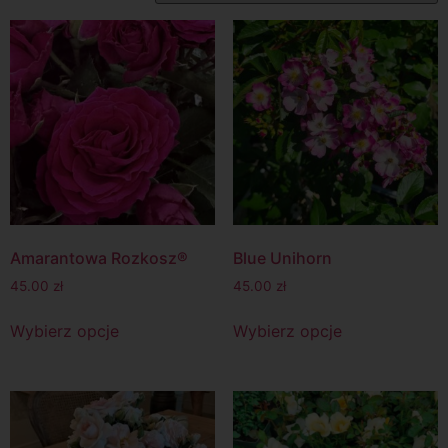
Amarantowa Rozkosz®
Blue Unihorn
45.00
zł
45.00
zł
Wybierz opcje
Wybierz opcje