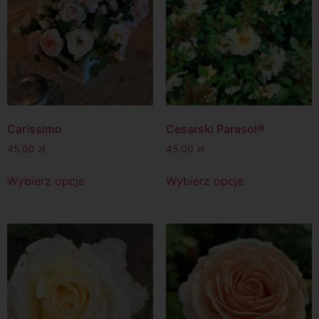
Carissimo
Cesarski Parasol®
45.00
zł
45.00
zł
Wybierz opcje
Wybierz opcje