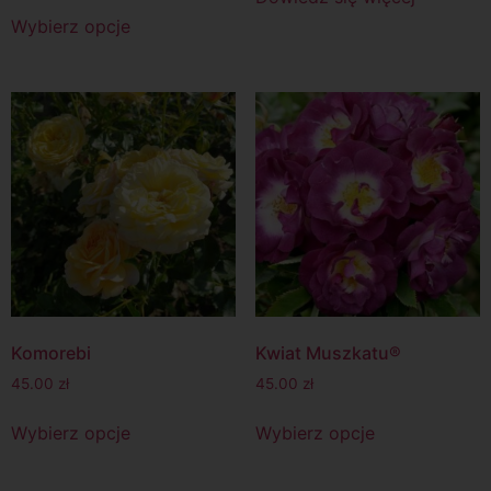
Wybierz opcje
Komorebi
Kwiat Muszkatu®
45.00
zł
45.00
zł
Wybierz opcje
Wybierz opcje