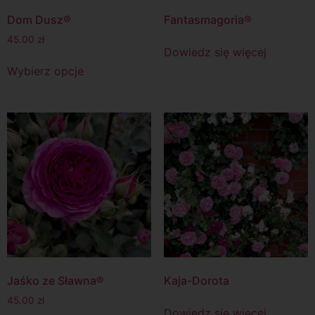
Dom Dusz®
Fantasmagoria®
45.00
zł
Dowiedz się więcej
Wybierz opcje
Jaśko ze Sławna®
Kaja-Dorota
45.00
zł
Dowiedz się więcej