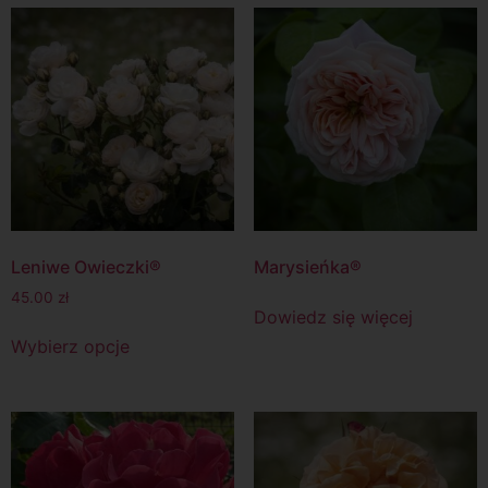
Leniwe Owieczki®
Marysieńka®
45.00
zł
Dowiedz się więcej
Wybierz opcje