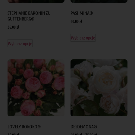
STEPHANIE BARONIN ZU
PASHMINA®
GUTTENBERG®
60.00
zł
36.00
zł
Wybierz opcje
Wybierz opcje
LOVELY ROKOKO®
DESDEMONA®
35.00
zł
60.00
zł
–
75.00
zł