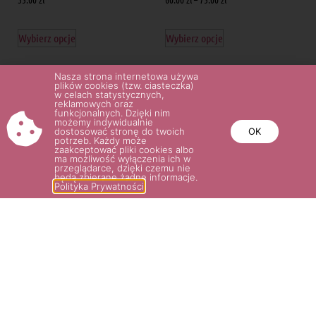
Wybierz opcje
Wybierz opcje
Nasza strona internetowa używa
plików cookies (tzw. ciasteczka)
w celach statystycznych,
reklamowych oraz
funkcjonalnych. Dzięki nim
możemy indywidualnie
dostosować stronę do twoich
OK
potrzeb. Każdy może
zaakceptować pliki cookies albo
ma możliwość wyłączenia ich w
przeglądarce, dzięki czemu nie
będą zbierane żadne informacje.
Polityka Prywatności
KRÓLOWA WARSZAWY
HERZOGIN CHRISTIANA®
54.00
zł
60.00
zł
–
75.00
zł
Wybierz opcje
Wybierz opcje