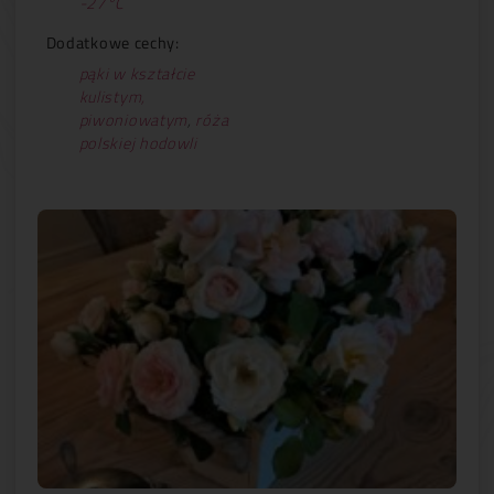
-27°C
Dodatkowe cechy:
pąki w kształcie
kulistym,
piwoniowatym
,
róża
polskiej hodowli