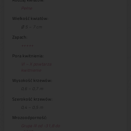
Pełne
Wielkość kwiatów:
Ø 5 – 7 cm
Zapach:
+++++
Pora kwitnienia:
VI – X powtarza
kwitnienie
Wysokość krzewów:
0,6 – 0,7 m
Szerokość krzewów:
0,4 – 0,5 m
Mrozoodporność:
Grupa III od -31,8 do