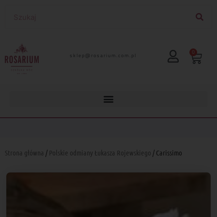
0
lp.moc.muirasor@pelks
Strona główna
/
Polskie odmiany Łukasza Rojewskiego
/ Carissimo