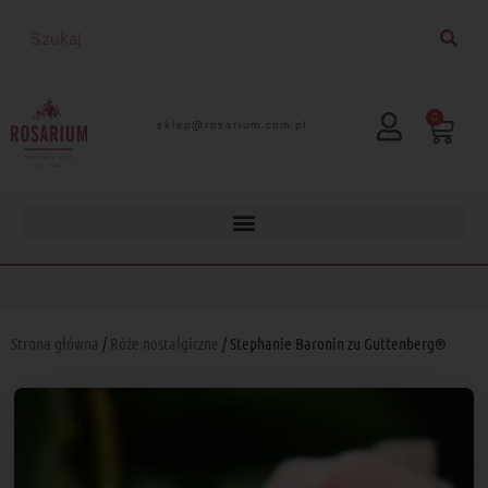
0
lp.moc.muirasor@pelks
Strona główna
/
Róże nostalgiczne
/ Stephanie Baronin zu Guttenberg®