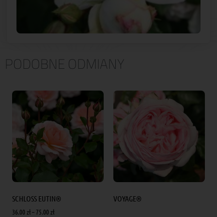
PODOBNE ODMIANY
SCHLOSS EUTIN®
VOYAGE®
36.00
zł
–
75.00
zł