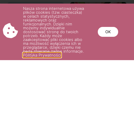
Nasza strona internetowa używa
plików cookies (tzw. ciasteczka)
w celach statystycznych,
reklamowych oraz
funkcjonalnych. Dzięki nim
możemy indywidualnie
dostosować stronę do twoich
OK
potrzeb. Każdy może
zaakceptować pliki cookies albo
ma możliwość wyłączenia ich w
przeglądarce, dzięki czemu nie
będą zbierane żadne informacje.
Polityka Prywatności
HERZOGIN CHRISTIANA®
CONSTANZE MOZART®
60.00
zł
–
75.00
zł
60.00
zł
–
75.00
zł
Wybierz opcje
Wybierz opcje
POTRZEBUJESZ POMOCY? NAPISZ