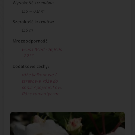
Wysokość krzewów:
0,5 – 0,8 m
Szerokość krzewów:
0,5 m
Mrozoodporność:
Grupa IV od -26,8 do
-22°C
Dodatkowe cechy:
róże balkonowe /
tarasowe
,
róże do
donic / pojemników
,
Róże romantyczne