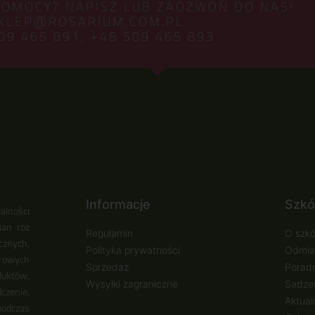
POMOCY? NAPISZ LUB ZADZWOŃ DO NAS!
KLEP@ROSARIUM.COM.PL
09 465 891,
+48 509 465 893
Informacje
Szkó
alności
ian róż
Regulamin
O szkó
cznych,
Polityka prywatności
Odmia
urowych
Sprzedaż
Poradn
duktów,
Wysyłki zagraniczne
Sadzen
zenie,
Aktual
podczas