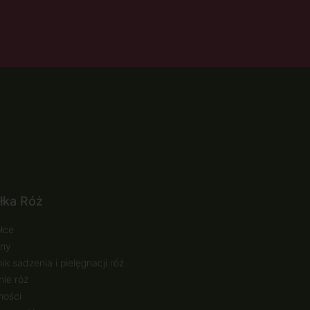
łka Róż
łce
ny
ik sadzenia i pielęgnacji róż
ie róż
ności