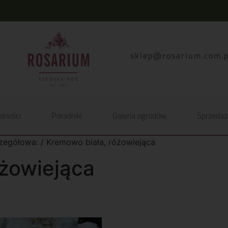
lp.moc.muirasor@pelk
alności
Poradniki
Galeria ogrodów
Sprzedaż
zegółowa: / Kremowo biała, różowiejąca
óżowiejąca