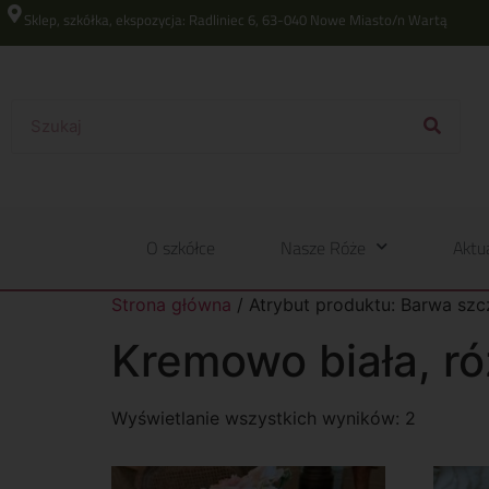
Sklep, szkółka, ekspozycja: Radliniec 6, 63-040 Nowe Miasto/n Wartą
O szkółce
Nasze Róże
Aktu
Strona główna
/ Atrybut produktu: Barwa szc
Kremowo biała, r
Wyświetlanie wszystkich wyników: 2