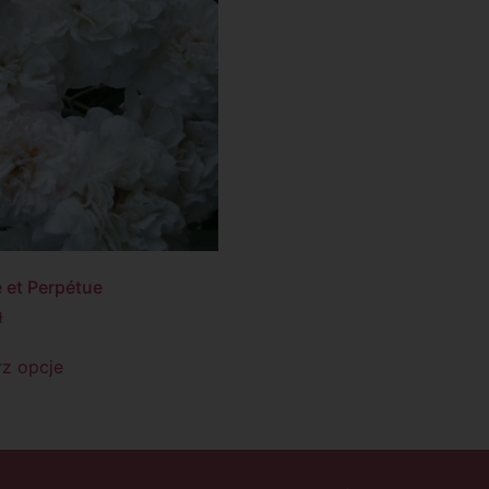
é et Perpétue
ł
z opcje