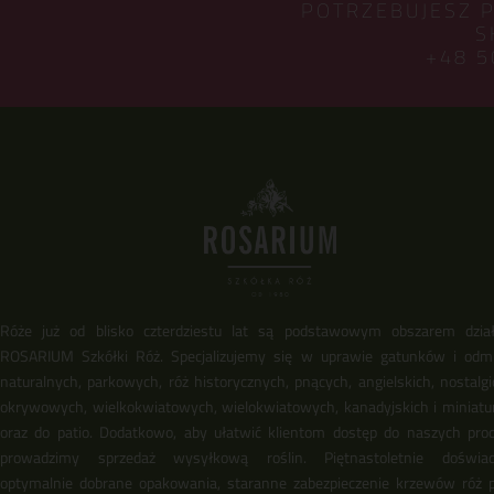
POTRZEBUJESZ 
S
+48 5
Róże już od blisko czterdziestu lat są podstawowym obszarem dział
ROSARIUM Szkółki Róż. Specjalizujemy się w uprawie gatunków i odm
naturalnych, parkowych, róż historycznych, pnących, angielskich, nostalgi
okrywowych, wielkokwiatowych, wielokwiatowych, kanadyjskich i miniat
oraz do patio. Dodatkowo, aby ułatwić klientom dostęp do naszych pro
prowadzimy sprzedaż wysyłkową roślin. Piętnastoletnie doświadc
optymalnie dobrane opakowania, staranne zabezpieczenie krzewów róż 