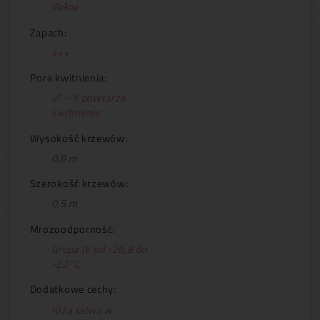
Pełne
Zapach:
+++
Pora kwitnienia:
VI – X powtarza
kwitnienie
Wysokość krzewów:
0,8 m
Szerokość krzewów:
0,5 m
Mrozoodporność:
Grupa IV od -26,8 do
-22°C
Dodatkowe cechy:
róża łatwa w