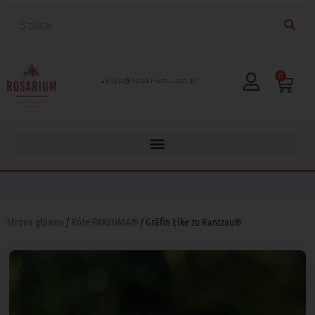
0
lp.moc.muirasor@pelks
Strona główna
/
Róże PARFUMA®
/ Gräfin Elke zu Rantzau®