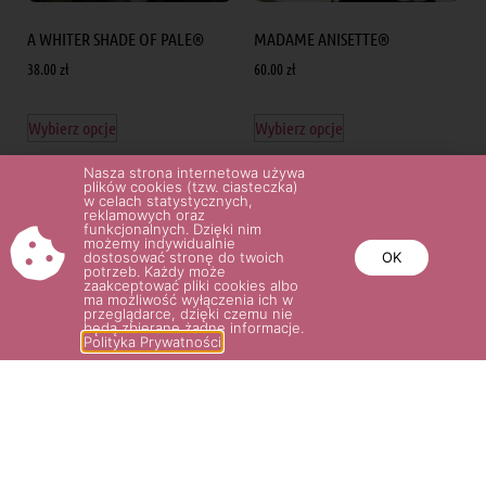
A WHITER SHADE OF PALE®
MADAME ANISETTE®
38.00
zł
60.00
zł
Wybierz opcje
Wybierz opcje
Nasza strona internetowa używa
plików cookies (tzw. ciasteczka)
w celach statystycznych,
reklamowych oraz
funkcjonalnych. Dzięki nim
możemy indywidualnie
dostosować stronę do twoich
OK
potrzeb. Każdy może
zaakceptować pliki cookies albo
ma możliwość wyłączenia ich w
przeglądarce, dzięki czemu nie
będą zbierane żadne informacje.
Polityka Prywatności
ARTEMIS®
LIONS-ROSE®
35.00
zł
–
65.00
zł
32.00
zł