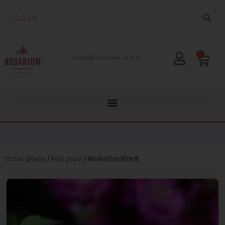
0
lp.moc.muirasor@pelks
Strona główna
/
Róże pnące
/ Manhattan Blue®