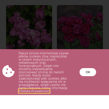
Nasza strona internetowa używa
plików cookies (tzw. ciasteczka)
PERENNIAL BLUE®
DINKY®
w celach statystycznych,
reklamowych oraz
27.00
zł
–
35.00
zł
32.00
zł
–
36.00
zł
funkcjonalnych. Dzięki nim
możemy indywidualnie
dostosować stronę do twoich
OK
potrzeb. Każdy może
zaakceptować pliki cookies albo
Wybierz opcje
Wybierz opcje
ma możliwość wyłączenia ich w
przeglądarce, dzięki czemu nie
będą zbierane żadne informacje.
Polityka Prywatności
POTRZEBUJESZ POMOCY? NAPISZ