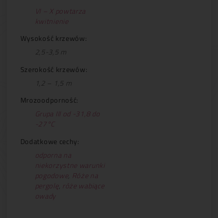
VI – X powtarza
kwitnienie
Wysokość krzewów:
2,5-3,5 m
Szerokość krzewów:
1,2 – 1,5 m
Mrozoodporność:
Grupa III od -31,8 do
-27°C
Dodatkowe cechy:
odporna na
niekorzystne warunki
pogodowe
,
Róże na
pergolę
,
róże wabiące
owady