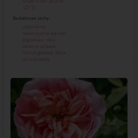
Grupa IV od -26,8 do
-22°C
Dodatkowe cechy:
odporna na
niekorzystne warunki
pogodowe
,
róża
łatwa w uprawie
,
róże angielskie
,
Róże
na żywopłoty