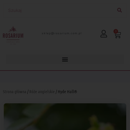
0
lp.moc.muirasor@pelks
Strona główna
/
Róże angielskie
/ Hyde Hall®