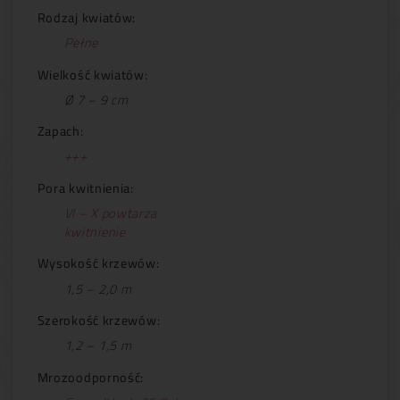
Rodzaj kwiatów:
Pełne
Wielkość kwiatów:
Ø 7 – 9 cm
Zapach:
+++
Pora kwitnienia:
VI – X powtarza
kwitnienie
Wysokość krzewów:
1,5 – 2,0 m
Szerokość krzewów:
1,2 – 1,5 m
Mrozoodporność: