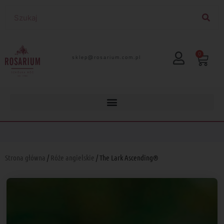
0
lp.moc.muirasor@pelks
Strona główna
/
Róże angielskie
/ The Lark Ascending®