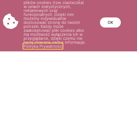
plików cookies (tzw. ciasteczka)
w celach statystycznych,
reklamowych oraz
funkcjonalnych. Dzięki nim
możemy indywidualnie
dostosować stronę do twoich
OK
potrzeb. Każdy może
zaakceptować pliki cookies albo
ma możliwość wyłączenia ich w
przeglądarce, dzięki czemu nie
będą zbierane żadne informacje.
Polityka Prywatności
CARAMELLA®
36.00
zł
Wybierz opcje
POTRZEBUJESZ POMOCY? NAPISZ
LUB ZADZWOŃ DO NAS!
SKLEP@ROSARIUM.COM.PL