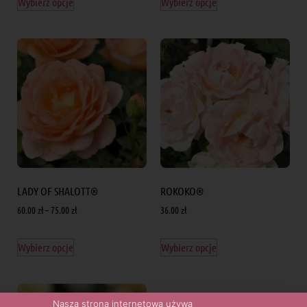
Wybierz opcje
Wybierz opcje
LADY OF SHALOTT®
ROKOKO®
60.00
zł
–
75.00
zł
36.00
zł
Wybierz opcje
Wybierz opcje
Nasza strona internetowa używa