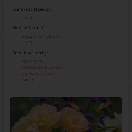
Szerokość krzewów:
1,5 m
Mrozoodporność:
Grupa IV od -26,8 do
-22°C
Dodatkowe cechy:
odporna na
niekorzystne warunki
pogodowe
,
Trwałe
kwiaty