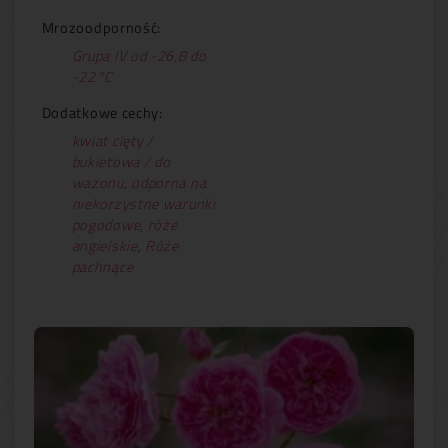
Mrozoodporność:
Grupa IV od -26,8 do
-22°C
Dodatkowe cechy:
kwiat cięty /
bukietowa / do
wazonu
,
odporna na
niekorzystne warunki
pogodowe
,
róże
angielskie
,
Róże
pachnące