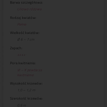
Barwa szczegółowa:
Liliowo różowa
Rodzaj kwiatów:
Pełne
Wielkość kwiatów:
Ø 6 – 7 cm
Zapach:
++++
Pora kwitnienia:
VI – X powtarza
kwitnienie
Wysokość krzewów:
1,0 – 1,2 m
Szerokość krzewów:
0,9 m