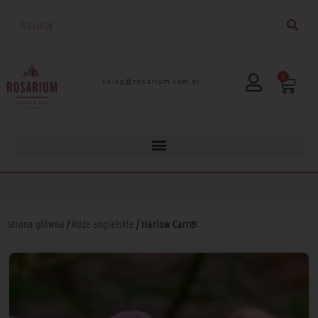
0
lp.moc.muirasor@pelks
Strona główna
/
Róże angielskie
/ Harlow Carr®