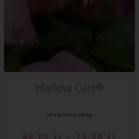
Harlow Carr®
cena brutto za sztukę:
60.00
zł
–
75.00
zł