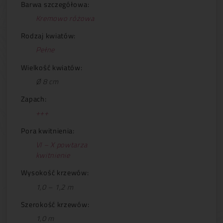
Barwa szczegółowa:
Kremowo różowa
Rodzaj kwiatów:
Pełne
Wielkość kwiatów:
Ø 8 cm
Zapach:
+++
Pora kwitnienia:
VI – X powtarza
kwitnienie
Wysokość krzewów:
1,0 – 1,2 m
Szerokość krzewów:
1,0 m