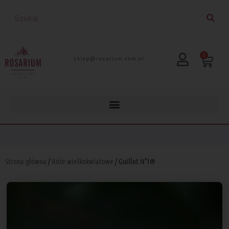
0
lp.moc.muirasor@pelks
Strona główna
/
Róże wielkokwiatowe
/ Guillot N°1®