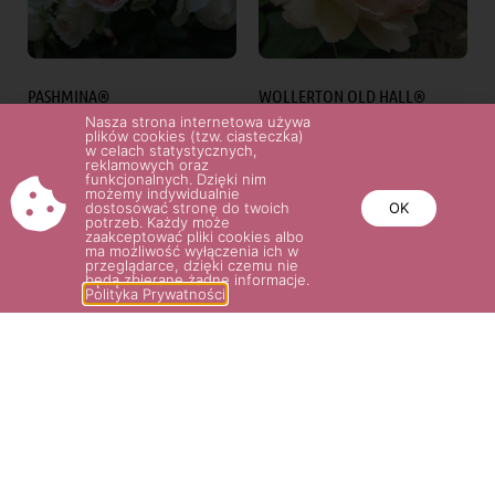
PASHMINA®
WOLLERTON OLD HALL®
Nasza strona internetowa używa
60.00
zł
60.00
zł
–
75.00
zł
plików cookies (tzw. ciasteczka)
w celach statystycznych,
reklamowych oraz
funkcjonalnych. Dzięki nim
Wybierz opcje
Wybierz opcje
możemy indywidualnie
dostosować stronę do twoich
OK
potrzeb. Każdy może
zaakceptować pliki cookies albo
ma możliwość wyłączenia ich w
przeglądarce, dzięki czemu nie
będą zbierane żadne informacje.
Polityka Prywatności
GARTENTRÄUME®
HERZOGIN CHRISTIANA®