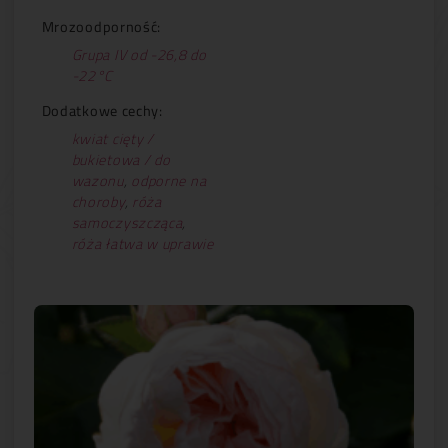
Mrozoodporność:
Grupa IV od -26,8 do
-22°C
Dodatkowe cechy:
kwiat cięty /
bukietowa / do
wazonu
,
odporne na
choroby
,
róża
samoczyszcząca
,
róża łatwa w uprawie