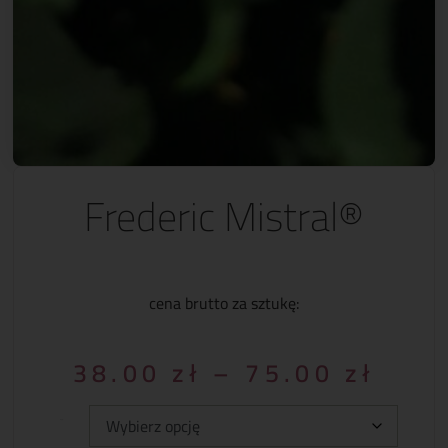
Frederic Mistral®
cena brutto za sztukę:
38.00
zł
–
75.00
zł
Typ: