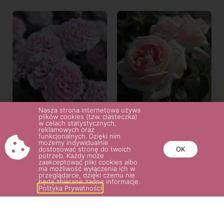
Nasza strona internetowa używa
plików cookies (tzw. ciasteczka)
ASHLEY®
APHRODITE®
w celach statystycznych,
reklamowych oraz
38.00
zł
36.00
zł
funkcjonalnych. Dzięki nim
możemy indywidualnie
dostosować stronę do twoich
OK
potrzeb. Każdy może
zaakceptować pliki cookies albo
Wybierz opcje
Wybierz opcje
ma możliwość wyłączenia ich w
przeglądarce, dzięki czemu nie
będą zbierane żadne informacje.
Polityka Prywatności
POTRZEBUJESZ POMOCY? NAPISZ