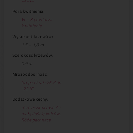
+++++
Pora kwitnienia:
VI – X powtarza
kwitnienie
Wysokość krzewów:
1,5 – 1,8 m
Szerokość krzewów:
0,9 m
Mrozoodporność:
Grupa IV od -26,8 do
-22°C
Dodatkowe cechy:
róże bezkolcowe / z
małą ilością kolców
,
Róże pachnące