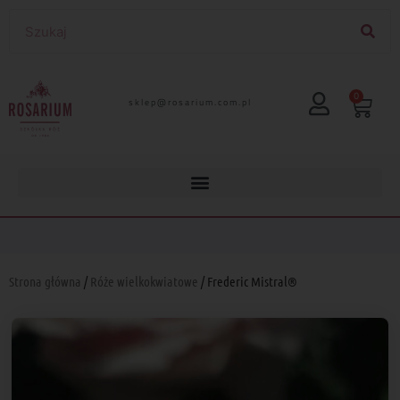
0
lp.moc.muirasor@pelks
Strona główna
/
Róże wielkokwiatowe
/ Frederic Mistral®