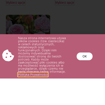
Wybierz opcje
Wybierz opcje
Nasza strona internetowa używa
plików cookies (tzw. ciasteczka)
w celach statystycznych,
reklamowych oraz
funkcjonalnych. Dzięki nim
możemy indywidualnie
dostosować stronę do twoich
OK
potrzeb. Każdy może
zaakceptować pliki cookies albo
ma możliwość wyłączenia ich w
OLIVIA ROSE®
przeglądarce, dzięki czemu nie
będą zbierane żadne informacje.
60.00
zł
–
75.00
zł
Polityka Prywatności
Wybierz opcje