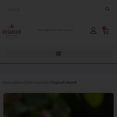
0
lp.moc.muirasor@pelks
Strona główna
/
Róże angielskie
/ England’s Rose®