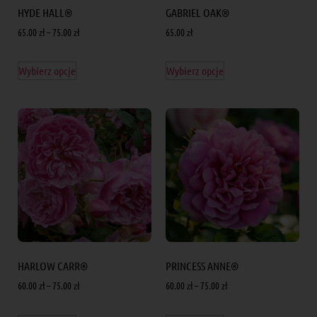
HYDE HALL®
GABRIEL OAK®
65.00
zł
–
75.00
zł
65.00
zł
Wybierz opcje
Wybierz opcje
HARLOW CARR®
PRINCESS ANNE®
60.00
zł
–
75.00
zł
60.00
zł
–
75.00
zł