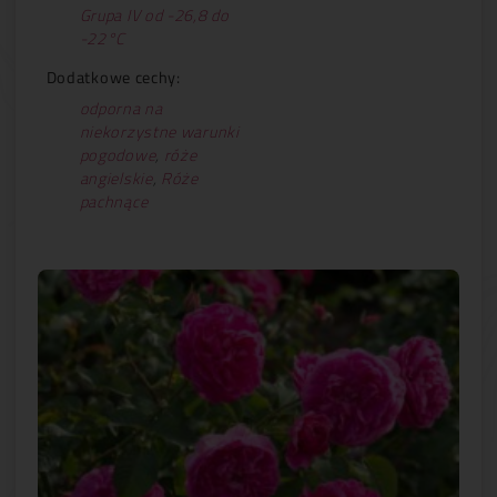
Grupa IV od -26,8 do
-22°C
Dodatkowe cechy:
odporna na
niekorzystne warunki
pogodowe
,
róże
angielskie
,
Róże
pachnące