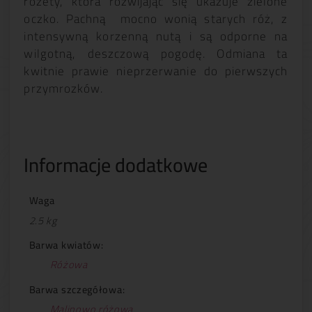
rozety, która rozwijając się ukazuje zielone
oczko. Pachną mocno wonią starych róż, z
intensywną korzenną nutą i są odporne na
wilgotną, deszczową pogodę. Odmiana ta
kwitnie prawie nieprzerwanie do pierwszych
przymrozków.
Informacje dodatkowe
Waga
2.5 kg
Barwa kwiatów:
Różowa
Barwa szczegółowa:
Malinowo różowa