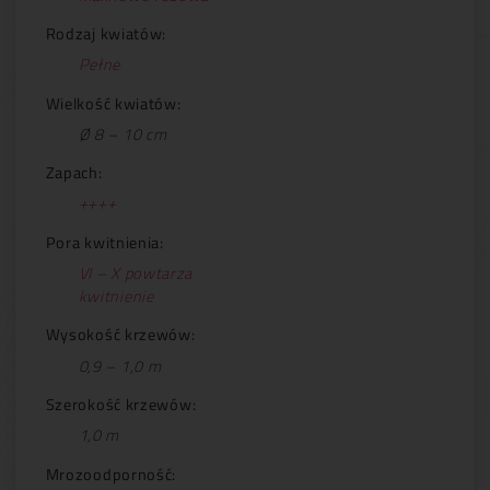
Rodzaj kwiatów:
Pełne
Wielkość kwiatów:
Ø 8 – 10 cm
Zapach:
++++
Pora kwitnienia:
VI – X powtarza
kwitnienie
Wysokość krzewów:
0,9 – 1,0 m
Szerokość krzewów:
1,0 m
Mrozoodporność: