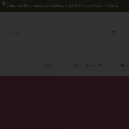
Sklep, szkółka, ekspozycja: Radliniec 6, 63-040 Nowe Miasto/n Wartą
O szkółce
Nasze Róże
Aktu