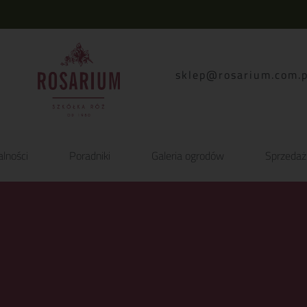
lp.moc.muirasor@pelk
alności
Poradniki
Galeria ogrodów
Sprzedaż