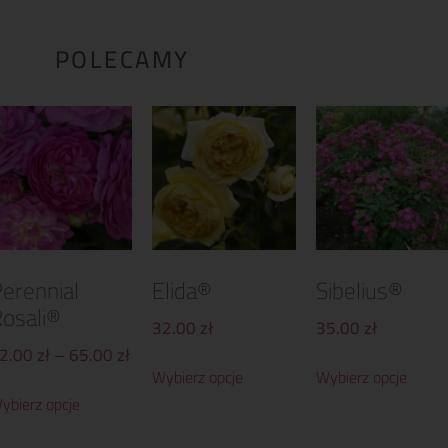
POLECAMY
erennial
Elida®
Sibelius®
osali®
32.00
zł
35.00
zł
2.00
zł
–
65.00
zł
Wybierz opcje
Wybierz opcje
ybierz opcje