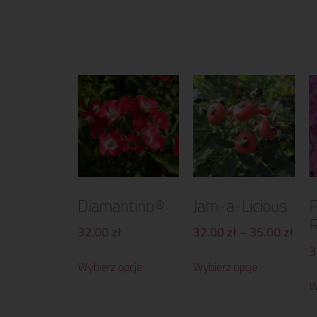
Diamantino®
Jam-a-Licious
P
R
32.00
zł
32.00
zł
–
35.00
zł
3
Wybierz opcje
Wybierz opcje
W