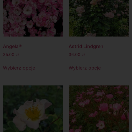
Angela®
Astrid Lindgren
35.00
zł
36.00
zł
Wybierz opcje
Wybierz opcje