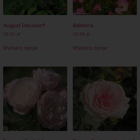
August Deusser®
Ballerina
35.00
zł
35.00
zł
Wybierz opcje
Wybierz opcje