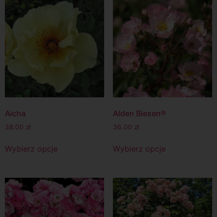
Aicha
Alden Biesen®
38.00
zł
36.00
zł
Wybierz opcje
Wybierz opcje