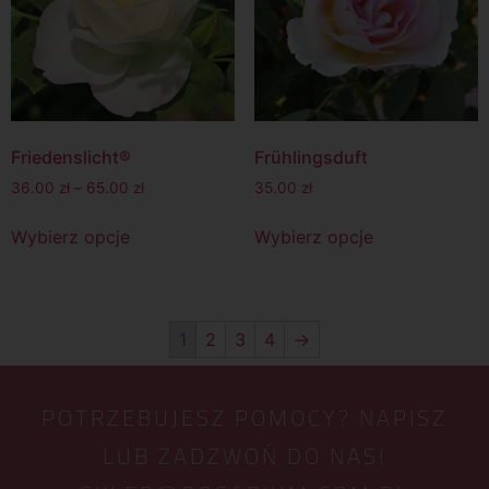
Friedenslicht®
Frühlingsduft
36.00
zł
–
65.00
zł
35.00
zł
Wybierz opcje
Wybierz opcje
1
2
3
4
→
POTRZEBUJESZ POMOCY? NAPISZ
LUB ZADZWOŃ DO NAS!