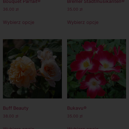
Bouquet Parfait®
Bremer Stadtmusikanten®
36.00
zł
35.00
zł
Wybierz opcje
Wybierz opcje
Buff Beauty
Bukavu®
38.00
zł
35.00
zł
Wybierz opcje
Wybierz opcje