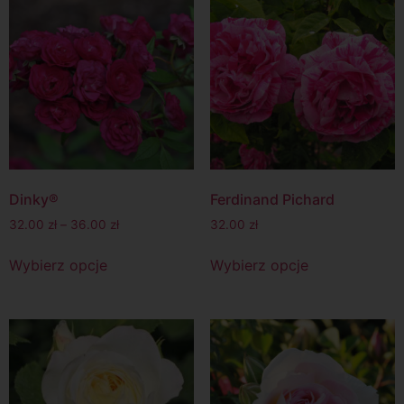
Dinky®
Ferdinand Pichard
32.00
zł
–
36.00
zł
32.00
zł
Wybierz opcje
Wybierz opcje