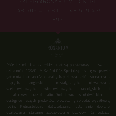
SKLEP@ROSARIUM.COM.PL
+48 509 465 891,
+48 509 465
893
Róże już od blisko czterdziestu lat są podstawowym obszarem
działalności ROSARIUM Szkółki Róż. Specjalizujemy się w uprawie
gatunków i odmian róż naturalnych, parkowych, róż historycznych,
pnących, angielskich, nostalgicznych, okrywowych,
wielkokwiatowych, wielokwiatowych, kanadyjskich i
miniaturowych oraz do patio. Dodatkowo, aby ułatwić klientom
dostęp do naszych produktów, prowadzimy sprzedaż wysyłkową
roślin. Piętnastoletnie doświadczenie, optymalnie dobrane
opakowania, staranne zabezpieczenie krzewów róż podczas