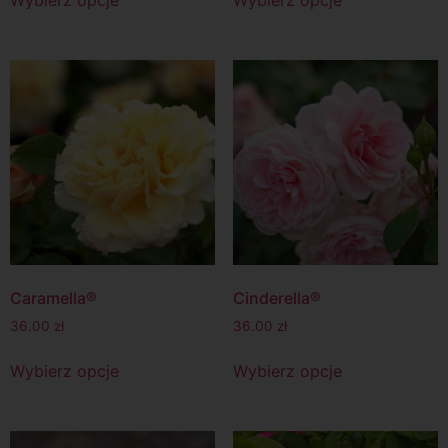
Caramella®
Cinderella®
36.00
zł
36.00
zł
Wybierz opcje
Wybierz opcje