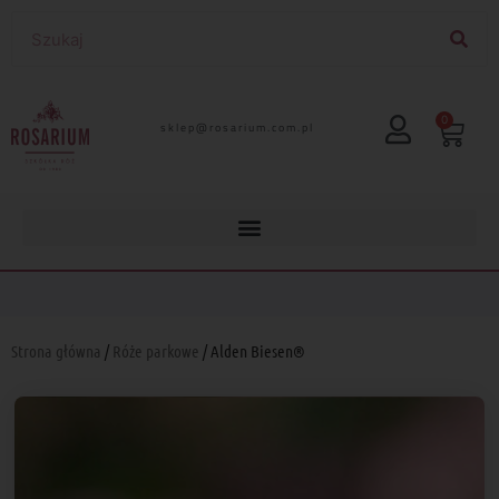
0
lp.moc.muirasor@pelks
Strona główna
/
Róże parkowe
/ Alden Biesen®