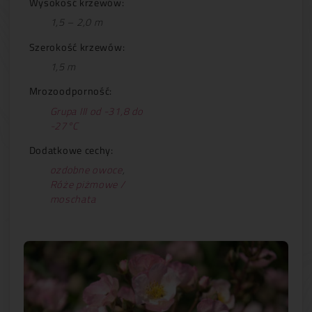
Wysokość krzewów:
1,5 – 2,0 m
Szerokość krzewów:
1,5 m
Mrozoodporność:
Grupa III od -31,8 do
-27°C
Dodatkowe cechy:
ozdobne owoce
,
Róże piżmowe /
moschata