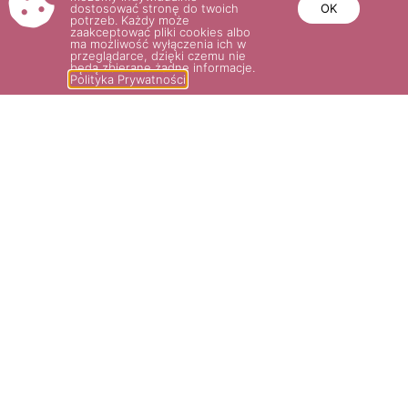
dostosować stronę do twoich
OK
potrzeb. Każdy może
zaakceptować pliki cookies albo
ma możliwość wyłączenia ich w
przeglądarce, dzięki czemu nie
będą zbierane żadne informacje.
Polityka Prywatności
MOZART
BALLERINA
35.00
zł
35.00
zł
Wybierz opcje
Wybierz opcje
POTRZEBUJESZ POMOCY? NAPISZ
LUB ZADZWOŃ DO NAS!
SKLEP@ROSARIUM.COM.PL
+48 509 465 891,
+48 509 465
893