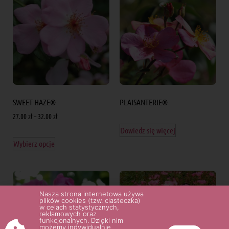
SWEET HAZE®
PLAISANTERIE®
27.00
zł
–
32.00
zł
Dowiedz się więcej
Wybierz opcje
Nasza strona internetowa używa
plików cookies (tzw. ciasteczka)
w celach statystycznych,
reklamowych oraz
funkcjonalnych. Dzięki nim
możemy indywidualnie