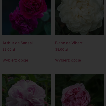
Arthur de Sansal
Blanc de Vibert
38.00
zł
38.00
zł
Wybierz opcje
Wybierz opcje