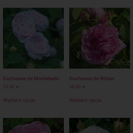
Duchesse de Montebello
Duchesse de Rohan
35.00
zł
35.00
zł
Wybierz opcje
Wybierz opcje