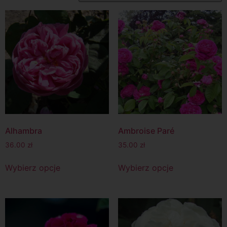
Alhambra
Ambroise Paré
36.00
zł
35.00
zł
Wybierz opcje
Wybierz opcje