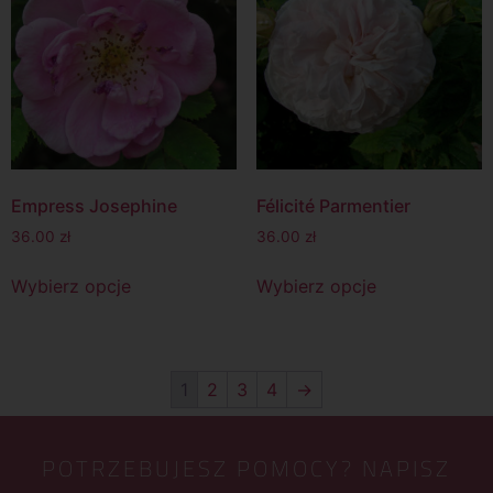
Empress Josephine
Félicité Parmentier
36.00
zł
36.00
zł
Wybierz opcje
Wybierz opcje
1
2
3
4
→
POTRZEBUJESZ POMOCY? NAPISZ