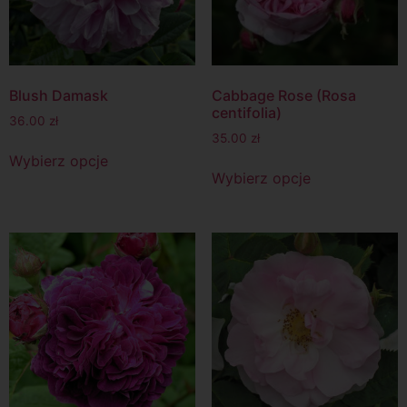
Blush Damask
Cabbage Rose (Rosa
centifolia)
36.00
zł
35.00
zł
Wybierz opcje
Wybierz opcje