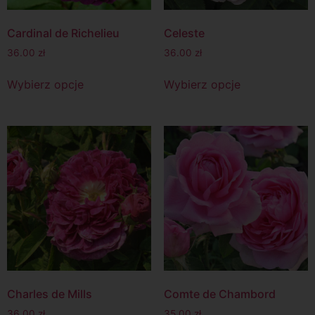
Cardinal de Richelieu
Celeste
36.00
zł
36.00
zł
Wybierz opcje
Wybierz opcje
Charles de Mills
Comte de Chambord
36.00
zł
35.00
zł